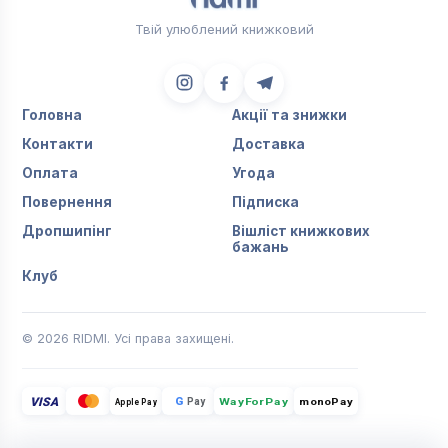
Твій улюблений книжковий
Головна
Акції та знижки
Контакти
Доставка
Оплата
Угода
Повернення
Підписка
Дропшипінг
Вішліст книжкових
бажань
Клуб
© 2026 RIDMI. Усі права захищені.
VISA
G
Pay
monoPay
Apple Pay
WayForPay