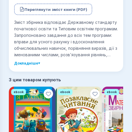
Переглянути зміст книги (PDF)
Зміст збірника відповідає Державному стандарту
початкової освіти та Типовим освітнім програмам.
Запропоновано завдання до всіх тем програми:
вправи для усного рахунку і вдосконалення
обчислювальних навичок, порівняння виразів, дії з
іменованими числами, розв’язування рівнянь,
нерівностей, задач та робота з даними.
Докладніше
▾
Різноманітність завдань сприятиме розвитку
пізнавальної активності й логічного мислення
З цим товаром купують
учнів. Посібник містить також два варіанти
тематичних і підсумкових діагностичних робіт
ebook
ebook
ebook
(комбінованих та тестових), які дозволять
повторити, закріпити вивчений матеріал, виявити
прогалини в знаннях учнів. Поданий матеріал
допоможе вчителеві в доборі матеріалу до уроків
та додаткових занять, буде корисним для
самостійної роботи учнів. Для учнів та вчителів,