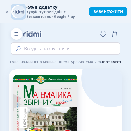
-5% в додатку
×
ЗАВАНТАЖИТИ
Купуй, тут вигідніше
Безкоштовно - Google Play
☰
Введіть назву книги
›
›
›
›
Головна
Книги
Навчальна література
Математика