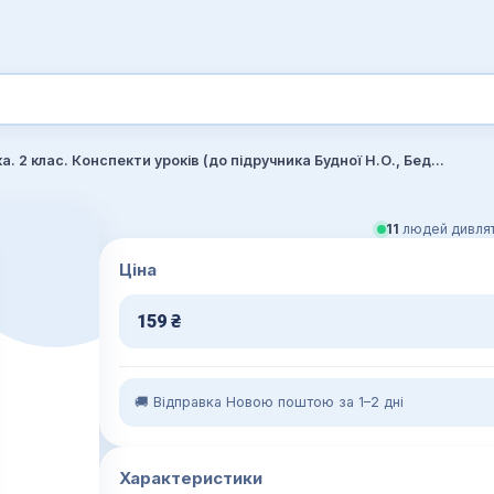
Математика. 2 клас. Конспекти уроків (до підручника Будної Н.О., Беденка М.В.). НУШ
11
людей дивлят
Ціна
159
₴
🚚 Відправка Новою поштою за 1–2 дні
Характеристики