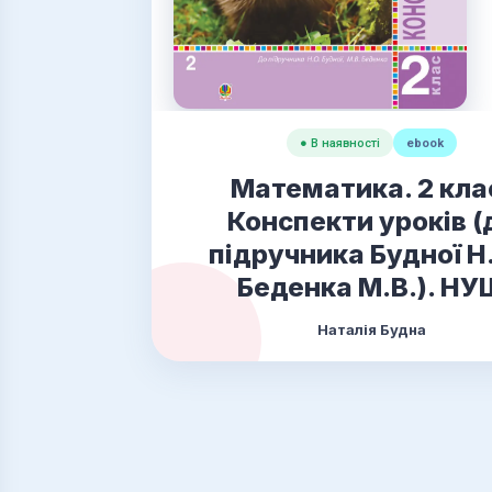
● В наявності
ebook
Математика. 2 кла
Конспекти уроків (
підручника Будної Н.
Беденка М.В.). НУ
Наталія Будна