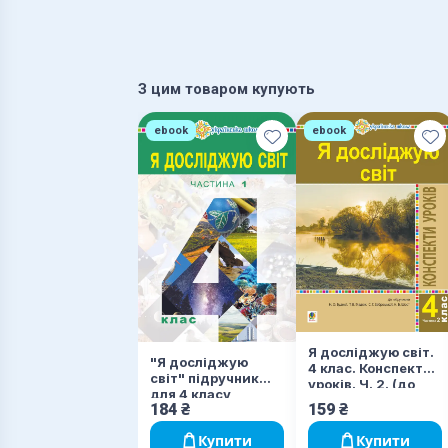
З цим товаром купують
ebook
ebook
Я досліджую світ.
"Я досліджую
4 клас. Конспекти
світ" підручник
уроків. Ч. 2. (до
для 4 класу
підр. Будна Н.О.,
184
₴
159
₴
закладів загальної
Гладюк Т.В. та ін.)
середньої освіти (у
НУШ
Купити
Купити
2-х частинах)