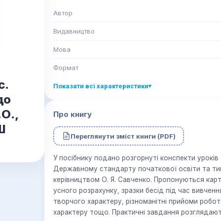
Автор
Видавництво
Мова
Формат
с.
Показати всі характеристики
▾
до
О.,
Про книгу
Ш
Переглянути зміст книги (PDF)
У посібнику подано розгорнуті конспекти уроків 
Державному стандарту початкової освіти та типо
керівництвом О. Я. Савченко. Пропонуються карт
усного розрахунку, зразки бесід під час вивченн
творчого характеру, різноманітні прийоми робот
характеру тощо. Практичні завдання розглядають