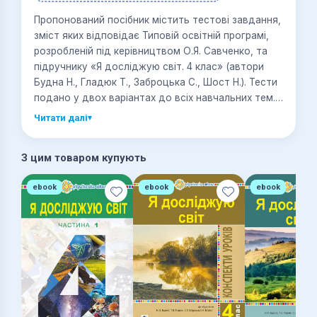
Пропонований посібник містить тестові завдання,
зміст яких відповідає Типовій освітній програмі,
розробленій під керівництвом О.Я. Савченко, та
підручнику «Я досліджую світ. 4 клас» (автори
Будна Н., Гладюк Т., Заброцька С., Шост Н.). Тести
подано у двох варіантах до всіх навчальних тем.
Кожен варіант складається із шести завдань, які
Читати далі
▾
дають змогу швидко і якісно визначити рівень
навчальних досягнень учнів з певної теми. Для
З цим товаром купують
вчителів та учнів 4-го класу.
ebook
ebook
ebook