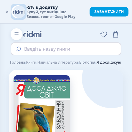
-5% в додатку
×
ЗАВАНТАЖИТИ
Купуй, тут вигідніше
Безкоштовно - Google Play
☰
Введіть назву книги
›
›
›
›
Головна
Книги
Навчальна література
Біология