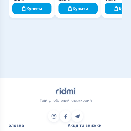
звичок і позбутися
звичок шкідливих
Купити
Купити
Купи
Твій улюблений книжковий
Головна
Акції та знижки