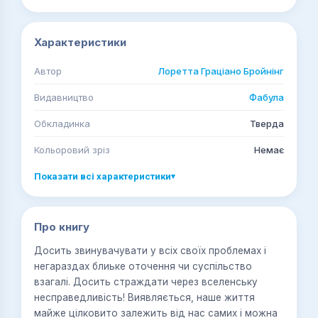
Характеристики
Автор
Лоретта Граціано Бройнінг
Видавництво
Фабула
Обкладинка
Тверда
Кольоровий зріз
Немає
Показати всі характеристики
▾
Про книгу
Досить звинувачувати у всіх своїх проблемах і
негараздах блиьке оточення чи суспільство
взагалі. Досить страждати через вселенську
несправедливість! Виявляється, наше життя
майже цілковито залежить від нас самих і можна