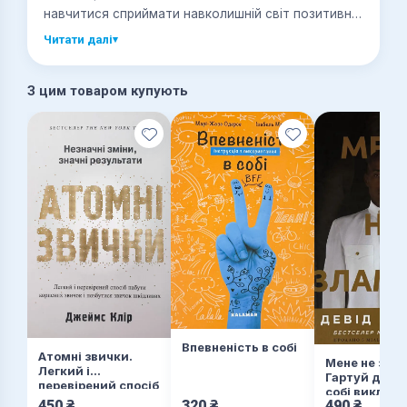
навчитися сприймати навколишній світ позитивно.
І допоможе навчитися цьому чудова книжка
Читати далі
▾
Лоретти Граціано Брюнінг.
З цим товаром купують
Впевненість в собі
Атомні звички.
Мене не зла
Легкий і
Гартуй дух і
перевірений спосіб
собі виклики
набути корисних
450
₴
320
₴
490
₴