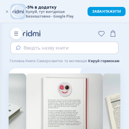
-5% в додатку
×
ЗАВАНТАЖИТИ
Купуй, тут вигідніше
Безкоштовно - Google Play
☰
Введіть назву книги
›
›
›
Головна
Книги
Саморозвиток та мотивація
Керуй гормонами ща