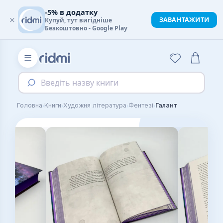
-5% в додатку
×
ЗАВАНТАЖИТИ
Купуй, тут вигідніше
Безкоштовно - Google Play
☰
Введіть назву книги
›
›
›
›
Головна
Книги
Художня література
Фентезі
Галант