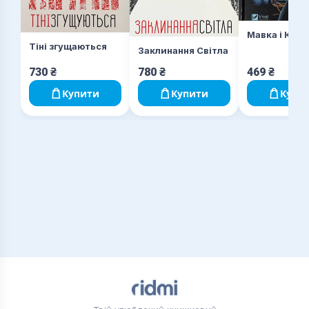
Мавка і Ко
Тіні згущаються
Заклинання Світла
730
₴
780
₴
469
₴
Купити
Купити
Купи