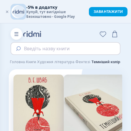
-5% в додатку
×
ЗАВАНТАЖИТИ
Купуй, тут вигідніше
Безкоштовно - Google Play
☰
Введіть назву книги
›
›
›
›
Головна
Книги
Художня література
Фентезі
Темніший колір магії