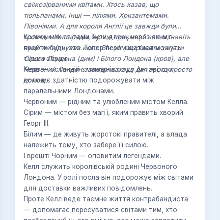
свіжозірваними квітами. Хтось казав, що
тюльпанами. Інші — ліліями. Хризантемами.
Півоніями. А для короля Англії це завжди були
троянди. Келл радів, що це приємний запах, навіть
Колись між світами були двері, через які міг
якщо не відчував його. Він міг розрізнити запахи
пройти будь-хто. Тепер переміщатися можуть
Сірого Лондона (дим) і Білого Лондона (кров), але
тільки обрані.
Червоний Лондон завжди пахнув для нього просто
Келл — останній з чаклунів роду Антарі, що
домом.
володіє здатністю подорожувати між
паралельними Лондонами.
Червоним — рідним та улюбленим містом Келла.
Сірим — містом без магії, яким править хворий
Георг ІІІ.
Білим — де живуть жорстокі правителі, а влада
належить тому, хто забере її силою.
І врешті Чорним — оповитим легендами.
Келл служить королівській родині Червоного
Лондона. У ролі посла він подорожує між світами
для доставки важливих повідомлень.
Проте Келл веде таємне життя контрабандиста
— допомагає пересуватися світами тим, хто