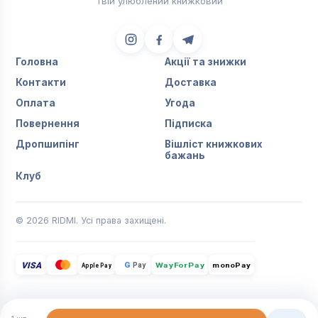
Твій улюблений книжковий
Головна
Акції та знижки
Контакти
Доставка
Оплата
Угода
Повернення
Підписка
Дропшипінг
Вішліст книжкових
бажань
Клуб
© 2026 RIDMI. Усі права захищені.
VISA
G
Pay
monoPay
Apple Pay
WayForPay