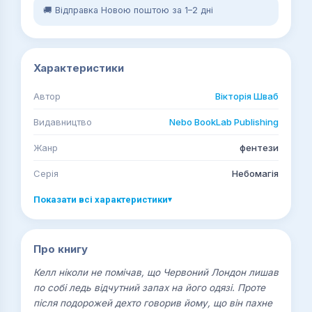
🚚 Відправка Новою поштою за 1–2 дні
Характеристики
Автор
Вікторія Шваб
Видавництво
Nebo BookLab Publishing
Жанр
фентези
Серія
Небомагія
Показати всі характеристики
▾
Про книгу
Келл ніколи не помічав, що Червоний Лондон лишав
по собі ледь відчутний запах на його одязі. Проте
після подорожей дехто говорив йому, що він пахне