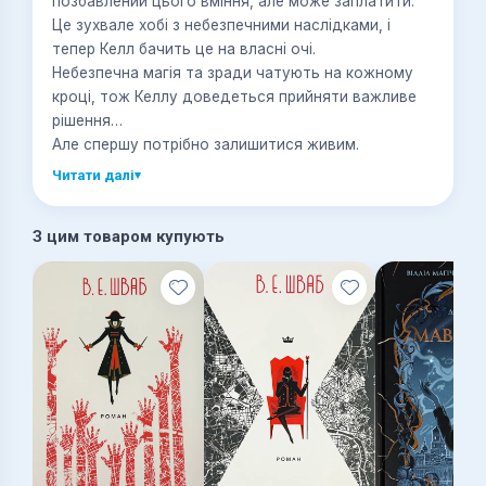
позбавлений цього вміння, але може заплатити.
Це зухвале хобі з небезпечними наслідками, і
тепер Келл бачить це на власні очі.
Небезпечна магія та зради чатують на кожному
кроці, тож Келлу доведеться прийняти важливе
рішення…
Але спершу потрібно залишитися живим.
Читати далі
▾
З цим товаром купують