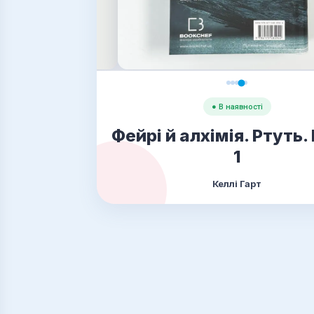
● В наявності
Фейрі й алхімія. Ртуть.
1
Келлі Гарт