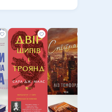
и Івелії за останнє тисячоліття. І саме
ера, вродливого воїна-фейрі, який теж
використає її алхімічну магію, аби
 доведеться заплатити йому… чи їй.