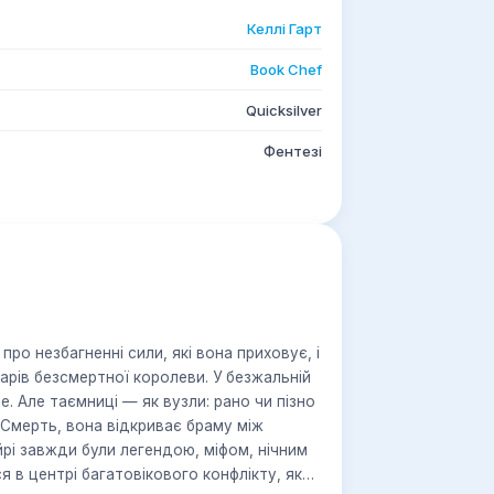
Келлі Гарт
Book Chef
Quicksilver
Фентезі
про незбагненні сили, які вона приховує, і
арів безсмертної королеви. У безжальній
е. Але таємниці — як вузли: рано чи пізно
 Смерть, вона відкриває браму між
ейрі завжди були легендою, міфом, нічним
я в центрі багатовікового конфлікту, який