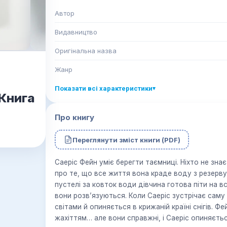
Автор
Видавництво
Оригінальна назва
Жанр
Показати всі характеристики
▾
 Книга
Про книгу
Переглянути зміст книги (PDF)
Саеріс Фейн уміє берегти таємниці. Ніхто не знає 
про те, що все життя вона краде воду з резерву
пустелі за ковток води дівчина готова піти на вс
вони розв’язуються. Коли Саеріс зустрічає саму
світами й опиняється в крижаній країні снігів. Ф
жахіттям… але вони справжні, і Саеріс опиняєтьс