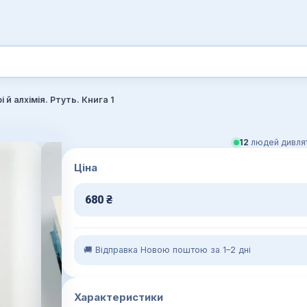
і й алхімія. Ртуть. Книга 1
12
людей дивлят
Ціна
680
₴
🚚 Відправка Новою поштою за 1–2 дні
Характеристики