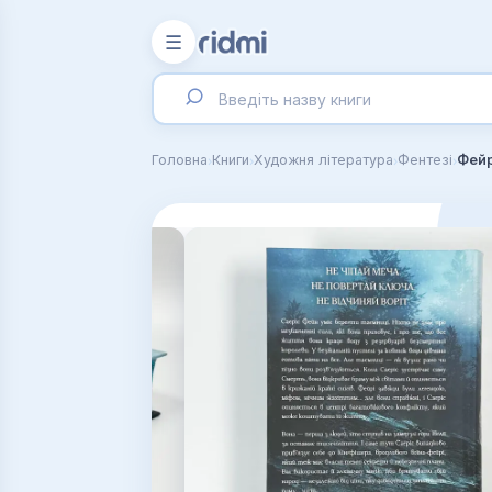
☰
›
›
›
›
Головна
Книги
Художня література
Фентезі
Фейр