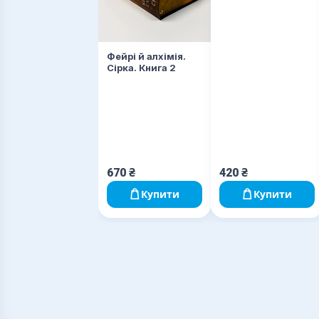
Фейрі й алхімія.
Сірка. Книга 2
670
₴
420
₴
Купити
Купити