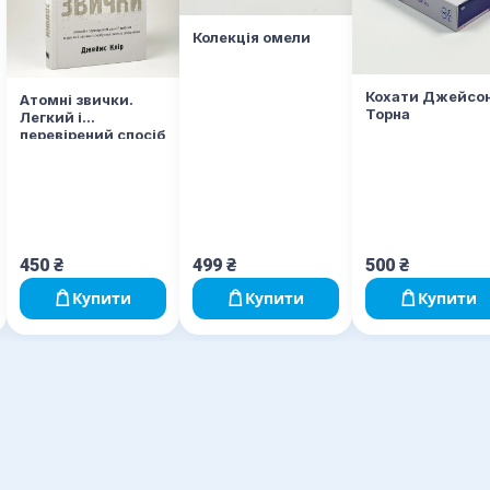
Колекція омели
Кохати Джейсо
Атомні звички.
Торна
Легкий і
перевірений спосіб
набути корисних
звичок і позбутися
звичок шкідливих
450
₴
499
₴
500
₴
Купити
Купити
Купити