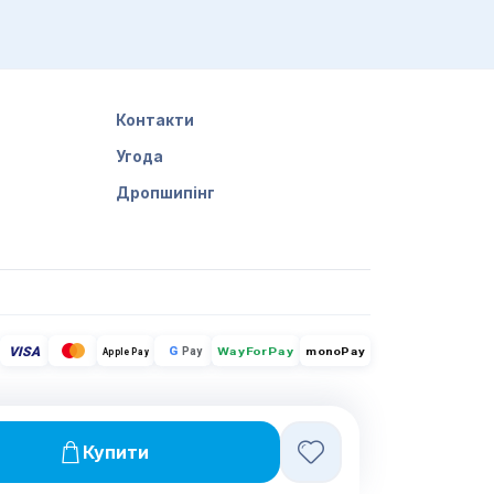
Контакти
Угода
Дропшипінг
VISA
G
Pay
monoPay
Apple Pay
WayForPay
Купити