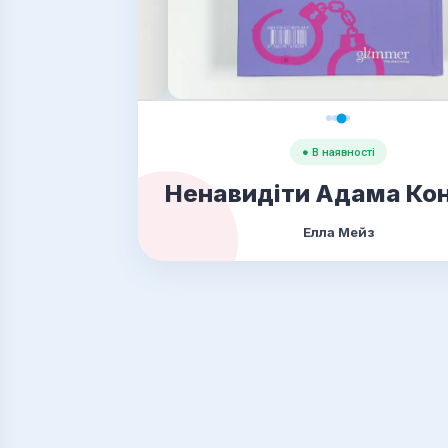
● В наявності
Ненавидіти Адама Ко
Елла Мейз