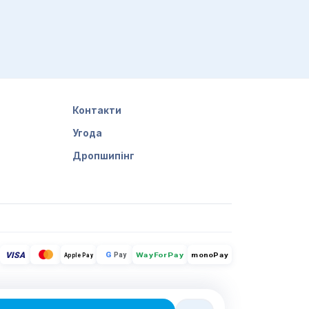
Контакти
Угода
Дропшипінг
VISA
G
Pay
monoPay
Apple Pay
WayForPay