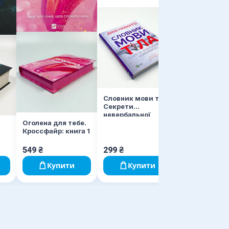
Залишся, я
кохаєш
Словник мови тіла.
Секрети
невербальної
комунікації
Оголена для тебе.
Кроссфайр: книга 1
549
₴
299
₴
399
₴
Купити
Купити
Купи