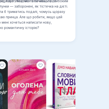
падково з’явитися з печивом (і глибоким
цію, Карл! Жодних побачень, лише
ілунки — заборонені, як тістечка на дієті.
мала б триматись подалі, чомусь щоразу
укаю принца. Але що робити, якщо цей
 мені хочеться написати нову,
но романтичну історію?
Новинка!