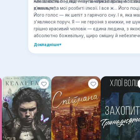
ненав’язливо — підглянути через паркан. Або ви
Але замість подяки — він викликав поліцію. Полі
декольте).
в’язниця та мої розбиті ілюзії. І все ж… Його поц
Його голос — як шепіт з гарячого сну. І я, яка 
з’являюся поруч. Я — не героїня з книжки, не ш
грішно красивий чоловік — єдина людина, з якою
абсолютно божевільну, щиро смішну й небезпеч
Докладніше
▾