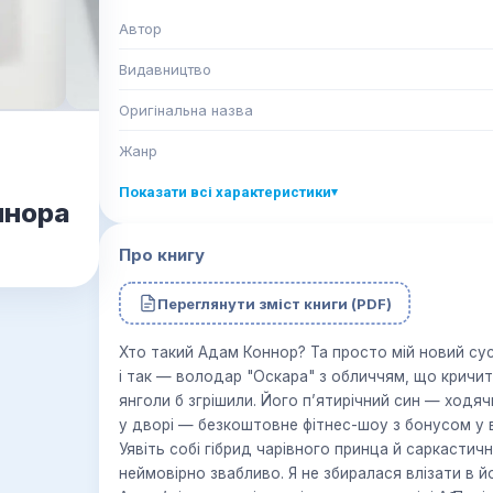
Автор
Видавництво
Оригінальна назва
Жанр
Показати всі характеристики
▾
ннора
Про книгу
Переглянути зміст книги (PDF)
Хто такий Адам Коннор? Та просто мій новий сусі
і так — володар "Оскара" з обличчям, що кричить 
янголи б згрішили. Його п’ятирічний син — ходяч
у дворі — безкоштовне фітнес-шоу з бонусом у в
Уявіть собі гібрид чарівного принца й саркастич
неймовірно звабливо. Я не збиралася влізати в 