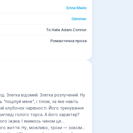
Елла Мейз
Glimmer
To Hate Adam Connor
Романтична проза
д. Злегка відомий. Злегка розлучений. Ну
"поцілуй мене", і тілом, за яке навіть
ий клубочок чарівності. Його тренування
игляді голого торса. А його характер?
ного їжака. І якимось чином це…
його життя. Ну, можливо, трохи — зовсім