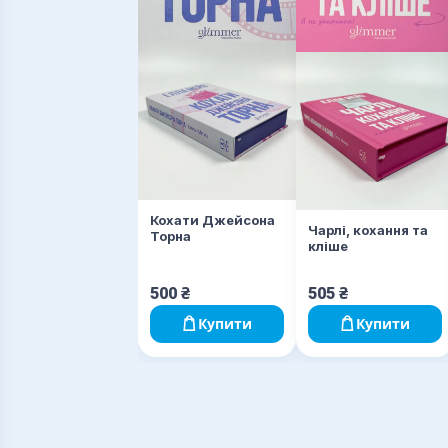
Кохати Джейсона
Чарлі, кохання та
Торна
кліше
500
₴
505
₴
Купити
Купити