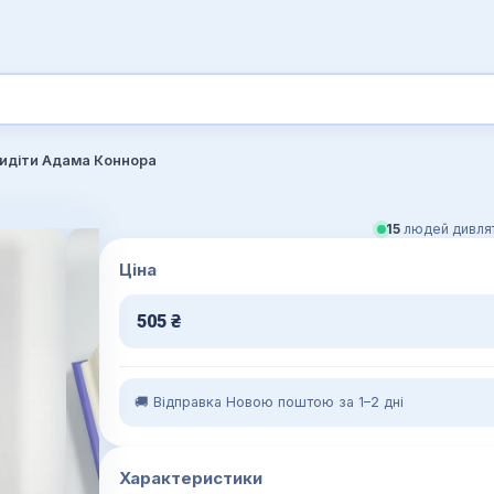
идіти Адама Коннора
15
людей дивлят
Ціна
505
₴
🚚 Відправка Новою поштою за 1–2 дні
Характеристики