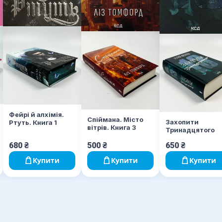
Фейрі й алхімія.
Спіймана. Місто
Захопити
Ртуть. Книга 1
вітрів. Книга 3
Тринадцятого
680
₴
500
₴
650
₴
Купити
Купити
Купити