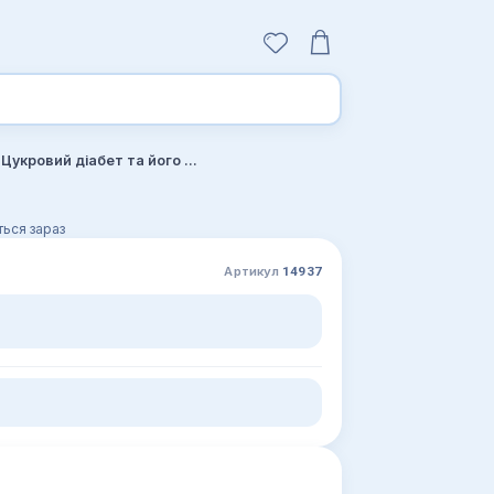
Фармакотерапія ендокринних захворювань. Цукровий діабет та його ускладнення. Книга 1
ься зараз
Артикул
14937