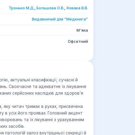
Тронько М.Д.
,
Большова О.В.
,
Ховака В.В.
Видавничий дім "Медкнига"
М'яка
Офсетний
гію, актуальні класифікації, сучасні й
нь. Своєчасне та адекватне їх лікування
жаних серйозних наслідків для здоров’я
а, яку читач тримає в руках, присвячена
у в усіх його проявах. Головний акцент
хворювань та їх лікуванні з урахуванням
арських засобів.
я патологій залоз внутрішньої секреції й