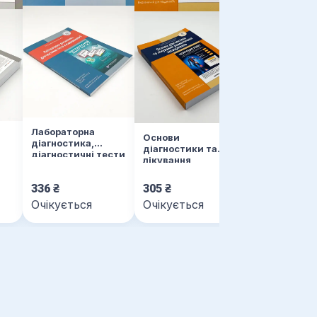
Лабораторна
Основи
діагностика,
діагностики та
діагностичні тести
лікування
в ендокринології
ї
ревматичних
захворювань
336
₴
305
₴
Очікується
Очікується