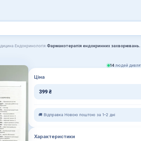
›
›
дицина
Ендокринологія
14
людей дивлят
Ціна
399
₴
🚚 Відправка Новою поштою за 1–2 дні
Характеристики