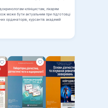
докринологам-клініцистам, лікарям
акож може бути актуальним при підготовці
ічних ординаторів, курсантів академій