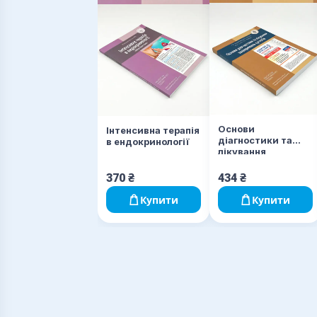
Основи
Інтенсивна терапія
діагностики та
в ендокринології
лікування
захворювань
суглобів
370
₴
434
₴
Купити
Купити