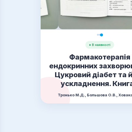
● В наявності
Фармакотерапія
ендокринних захворю
Цукровий діабет та 
ускладнення. Книга
Тронько М.Д., Большова О.В., Ховака