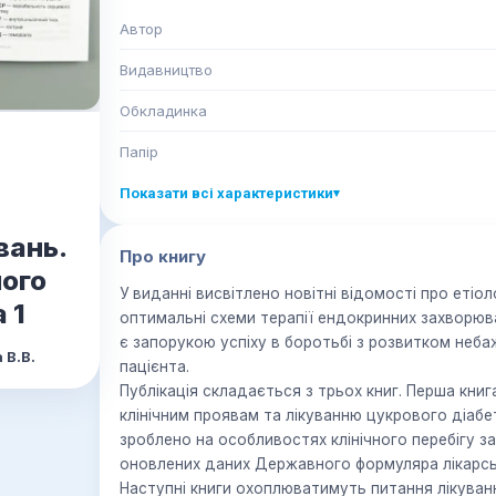
Автор
Видавництво
Обкладинка
Папір
Показати всі характеристики
▾
вань.
Про книгу
його
У виданні висвітлено новітні відомості про етіоло
 1
оптимальні схеми терапії ендокринних захворюва
є запорукою успіху в боротьбі з розвитком неба
 В.В.
пацієнта.
Публікація складається з трьох книг. Перша книг
клінічним проявам та лікуванню цукрового діабет
зроблено на особливостях клінічного перебігу за
оновлених даних Державного формуляра лік
Наступні книги охоплюватимуть питання лікуванн