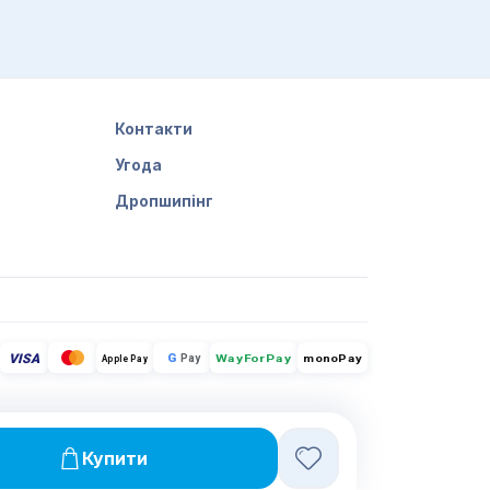
Контакти
Угода
Дропшипінг
VISA
G
Pay
monoPay
Apple Pay
WayForPay
Купити