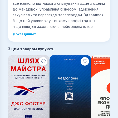
все навколо від нашого спілкування один з одним
до мандрівок, управління бізнесом, здійснення
закупівель та перегляду телепередач. Здавалося
б. що цей упаковок у тонкому профілі гаджет -
ніщо інше, як захоплююча, неймовірна історія
наукових, технологічних та ділових відкриттів.
Докладніше
▾
Однак ця книга - не просто історія створення
першого в світі (і досі унікального) смартфона
З цим товаром купують
iPhone, що поєднав у собі телефон,
медіапрогравач та інтернет-комунікатор.