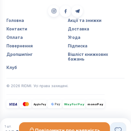
Головна
Акції та знижки
Контакти
Доставка
Оплата
Угода
Повернення
Підписка
Дропшипінг
Вішліст книжкових
бажань
Клуб
© 2026 RIDMI. Усі права захищені.
VISA
G
Pay
monoPay
Apple Pay
WayForPay
1
шт.
Повідомити про наявність