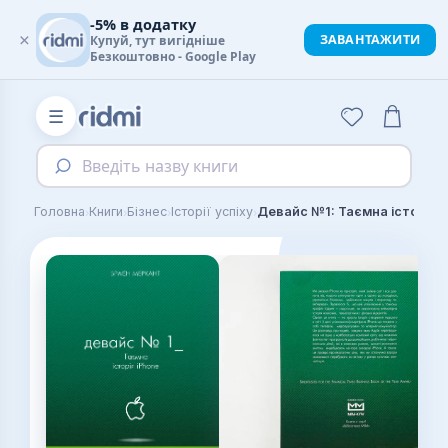
-5% в додатку
×
ЗАВАНТАЖИТИ
Купуй, тут вигідніше
Безкоштовно - Google Play
☰
Введіть назву книги
›
›
›
›
Головна
Книги
Бізнес
Історії успіху
Девайс №1: Таємна історія i