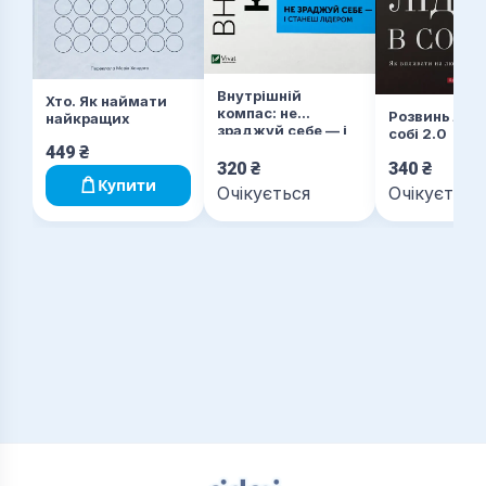
Внутрішній
Хто. Як наймати
компас: не
Розвинь ліде
найкращих
зраджуй себе — і
собі 2.0
станеш лідером
449
₴
320
₴
340
₴
Купити
Очікується
Очікується