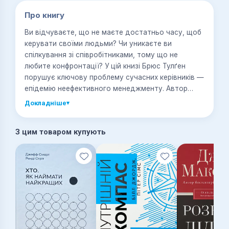
Про книгу
Ви відчуваєте, що не маєте достатньо часу, щоб
керувати своїми людьми? Чи уникаєте ви
спілкування зі співробітниками, тому що не
любите конфронтації? У цій книзі Брюс Тулґен
порушує ключову проблему сучасних керівників —
епідемію неефективного менеджменту. Автор
пропонує шлях вирішення — чітке, покрокове
Докладніше
▾
керівництво, як стати сильним менеджером. Його
послання: це нормально бути босом. Будь
З цим товаром купують
великим! Ця книжка справжній майстер-клас для
керівника. З нею ви забудете про неефективний
менеджмент.