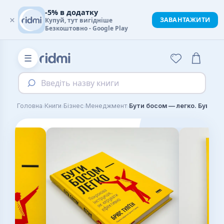
-5% в додатку
×
ЗАВАНТАЖИТИ
Купуй, тут вигідніше
Безкоштовно - Google Play
☰
Введіть назву книги
›
›
›
›
Головна
Книги
Бізнес
Менеджмент