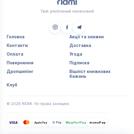
Твій улюблений книжковий
Головна
Акції та знижки
Контакти
Доставка
Оплата
Угода
Повернення
Підписка
Дропшипінг
Вішліст книжкових
бажань
Клуб
© 2026 RIDMI. Усі права захищені.
VISA
G
Pay
monoPay
Apple Pay
WayForPay