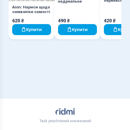
перенесення
надреальне
Аion: Нариси щодо
символіки самості
620
₴
490
₴
420
₴
Купити
Купити
Купи
Твій улюблений книжковий