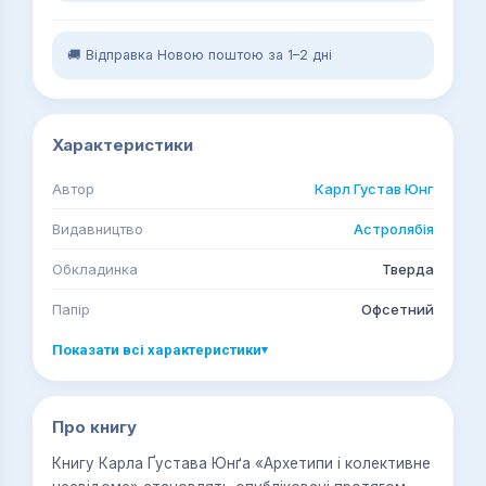
🚚 Відправка Новою поштою за 1–2 дні
Характеристики
Автор
Карл Густав Юнг
Видавництво
Астролябія
Обкладинка
Тверда
Папір
Офсетний
Показати всі характеристики
▾
Про книгу
Книгу Карла Ґустава Юнґа «Архетипи і колективне