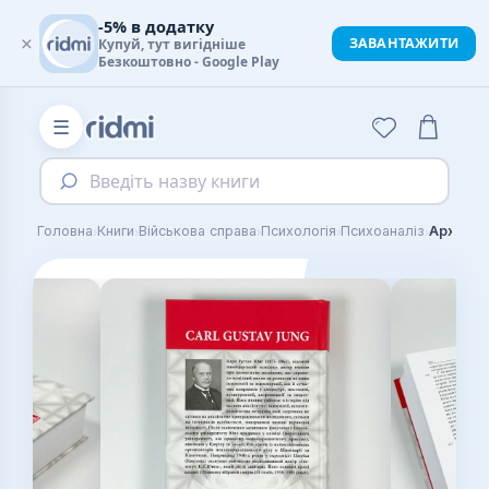
-5% в додатку
×
ЗАВАНТАЖИТИ
Купуй, тут вигідніше
Безкоштовно - Google Play
☰
Введіть назву книги
›
›
›
›
›
Головна
Книги
Військова справа
Психологія
Психоаналіз
Архетип