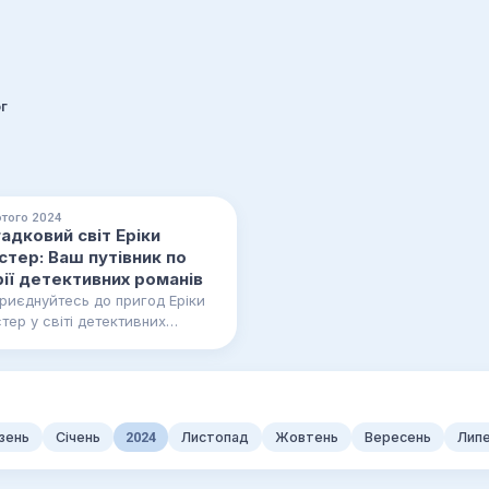
г
того 2024
адковий світ Еріки
стер: Ваш путівник по
ії детективних романів
риєднуйтесь до пригод Еріки
тер у світі детективних
Еріка Фостер - це ім'я,
 стало синонімом
ружених…
зень
Січень
2024
Листопад
Жовтень
Вересень
Лип