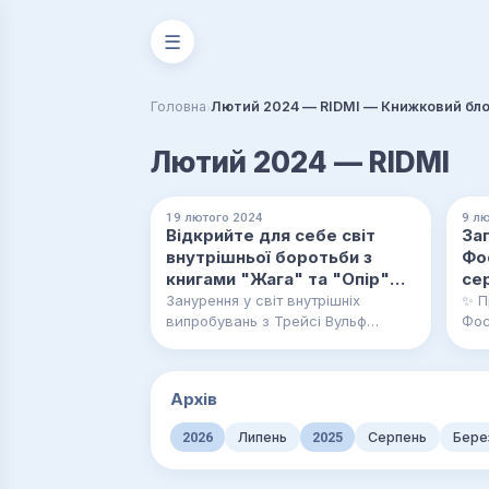
☰
›
Головна
Лютий 2024 — RIDMI — Книжковий бло
Лютий 2024 — RIDMI
19 лютого 2024
9 лю
Відкрийте для себе світ
Заг
внутрішньої боротьби з
Фо
книгами "Жага" та "Опір"
сер
від Трейсі Вульф
Занурення у світ внутрішніх
✨ П
випробувань з Трейсі Вульф
Фос
Сьогодні ми хочемо поділитися з
загадок! ✨ 
вами нашими враженнями від
яке
захоплюючих книг…
нап
Архів
2026
Липень
2025
Серпень
Бере