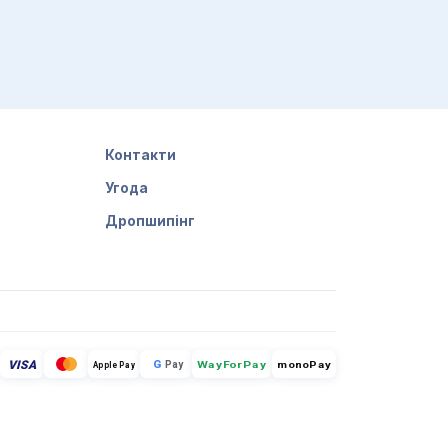
Контакти
Угода
Дропшипінг
VISA
G
Pay
monoPay
Apple Pay
WayForPay