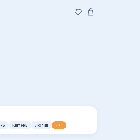
ень
Квітень
Лютий
RSS