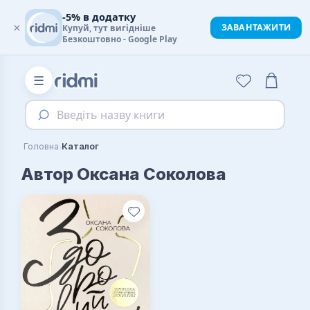
-5% в додатку
×
ЗАВАНТАЖИТИ
Купуй, тут вигідніше
Безкоштовно - Google Play
☰
Введіть назву книги
›
Головна
Каталог
Автор Оксана Соколова