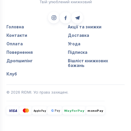
Твій улюблений книжковий
Головна
Акції та знижки
Контакти
Доставка
Оплата
Угода
Повернення
Підписка
Дропшипінг
Вішліст книжкових
бажань
Клуб
© 2026 RIDMI. Усі права захищені.
VISA
G
Pay
monoPay
Apple Pay
WayForPay