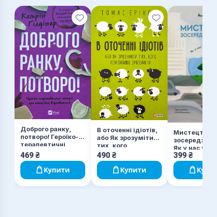
Доброго ранку,
В оточенні ідіотів,
Мистецтво
потворо! Героїко-
або Як зрозуміти
зосереджува
терапевтичні
тих, кого
Як у нас укр
історії про
неможливо
469
₴
490
₴
399
₴
увагу
емоційне
зрозуміти
відновлення
Купити
Купити
Купи