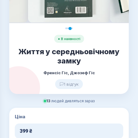
● В наявності
Життя у середньовічному
замку
Френсіс Гіс, Джозеф Гіс
1 відгук
13
людей дивляться зараз
Ціна
399
₴