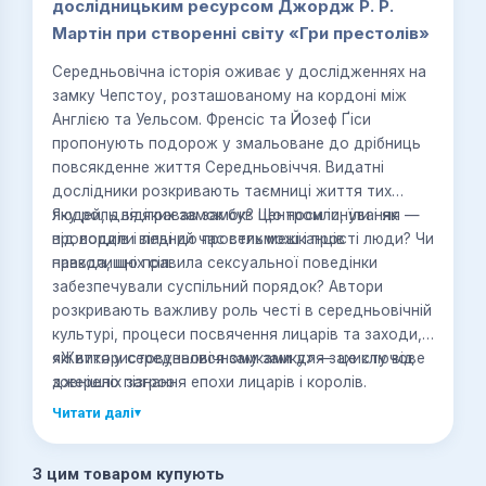
дослідницьким ресурсом Джордж Р. Р.
Мартін при створенні світу «Гри престолів»
Середньовічна історія оживає у дослідженнях на
замку Чепстоу, розташованому на кордоні між
Англією та Уельсом. Френсіс та Йозеф Ґіси
пропонують подорож у змальоване до дрібниць
повсякденне життя Середньовіччя. Видатні
дослідники розкривають таємниці життя тих
людей, для яких замок був центром існування —
Яку роль відігравав замок? Що носили, їли і як
від лордів і леді до простих мешканців
проводили вільний час вельможі і прості люди? Чи
навколишніх сіл.
правда, що правила сексуальної поведінки
забезпечували суспільний порядок? Автори
розкривають важливу роль честі в середньовічній
культурі, процеси посвячення лицарів та заходи,
які використовувалися замками для захисту від
«Життя у середньовічному замку» — це ключове
зовнішніх загроз.
джерело пізнання епохи лицарів і королів.
Читати далі
▾
З цим товаром купують