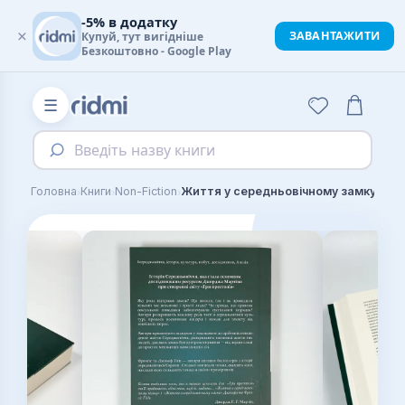
-5% в додатку
×
ЗАВАНТАЖИТИ
Купуй, тут вигідніше
Безкоштовно - Google Play
☰
Введіть назву книги
›
›
›
Головна
Книги
Non-Fiction
Життя у середньовічному замку