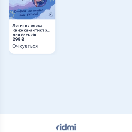
Летить лелека.
Книжка-антистрес
для батьків
299
₴
Очікується