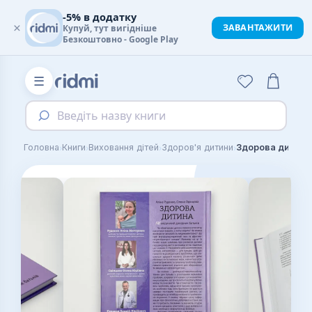
-5% в додатку
×
ЗАВАНТАЖИТИ
Купуй, тут вигідніше
Безкоштовно - Google Play
☰
Введіть назву книги
›
›
›
›
Головна
Книги
Виховання дітей
Здоров'я дитини