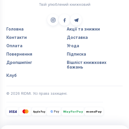
Твій улюблений книжковий
Головна
Акції та знижки
Контакти
Доставка
Оплата
Угода
Повернення
Підписка
Дропшипінг
Вішліст книжкових
бажань
Клуб
© 2026 RIDMI. Усі права захищені.
VISA
G
Pay
monoPay
Apple Pay
WayForPay