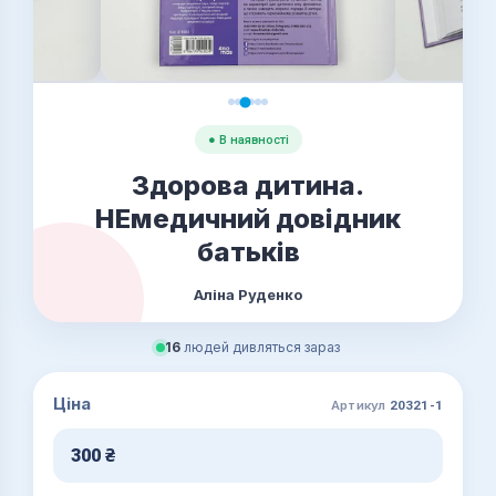
● В наявності
Здорова дитина.
НЕмедичний довідник
батьків
Аліна Руденко
16
людей дивляться зараз
Ціна
Артикул
20321-1
300
₴