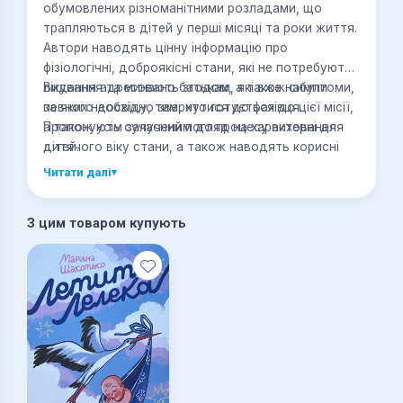
обумовлених різноманітними розладами, що
трапляються в дітей у перші місяці та роки життя.
Автори наводять цінну інформацію про
фізіологічні, доброякісні стани, які не потребують
лікування та минають згодом, а також симптоми,
Видання адресовано батькам, які вже набули
за яких необхідно звернутися до фахівця.
певного досвіду, тим, хто готується до цієї місії,
Пропонують сучасний погляд на характерні для
а також усім залученим до процесу виховання
дитячого віку стани, а також наводять корисні
дітей.
поради й методи, що сприяють гармонійному
Читати далі
▾
розвитку дітей.
З цим товаром купують