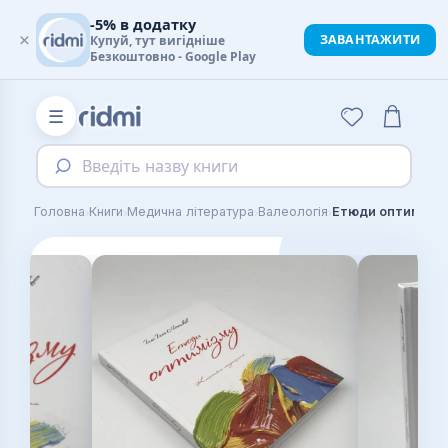
-5% в додатку
×
ЗАВАНТАЖИТИ
Купуй, тут вигідніше
Безкоштовно - Google Play
☰
Введіть назву книги
›
›
›
›
Головна
Книги
Медична література
Валеологія
Етюди оптимізму