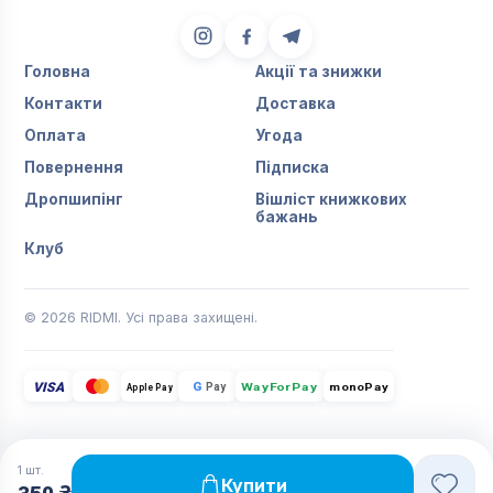
Головна
Акції та знижки
Контакти
Доставка
Оплата
Угода
Повернення
Підписка
Дропшипінг
Вішліст книжкових
бажань
Клуб
© 2026 RIDMI. Усі права захищені.
VISA
G
Pay
monoPay
Apple Pay
WayForPay
1
шт.
Купити