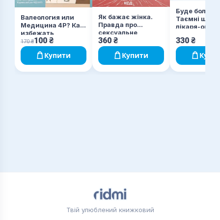
Буде боляче.
Як бажає жінка.
Валеология или
Таємні щод
Правда про
Медицина 4Р? Как
лікаря-орди
сексуальне
избежать
100
₴
360
₴
330
₴
здоров’я
инфаркта,
170
₴
инсульта и
Купити
Купити
Купи
диабета
Твій улюблений книжковий