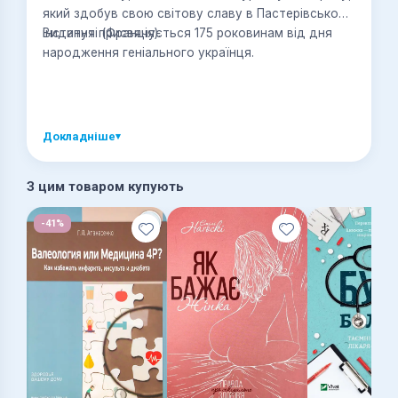
який здобув свою світову славу в Пастерівському
інституті (Франція).
Видання присвячується 175 роковинам від дня
народження геніального українця.
Докладніше
▾
З цим товаром купують
-41%