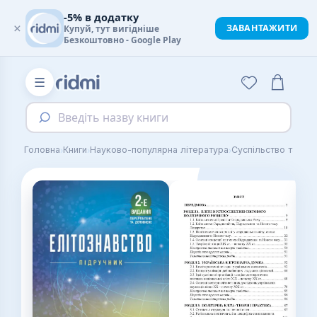
-5% в додатку
×
ЗАВАНТАЖИТИ
Купуй, тут вигідніше
Безкоштовно - Google Play
☰
Введіть назву книги
›
›
›
Головна
Книги
Науково-популярна література
Суспільство та де