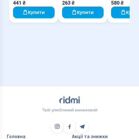
принципи, сприяє тому, щоб розплющити очі,
441
₴
263
₴
580
₴
розвіяти туман, бо, якщо країна сліпа, тоді навіть
Купити
Купити
Купи
одноока людина — пророк. Автори підручника
наголошують на тому, що політична еліта на
сучасному етапі розвитку України має бути
відповідальною за її долю як незалежної
демократичної держави.
Твій улюблений книжковий
Головна
Акції та знижки