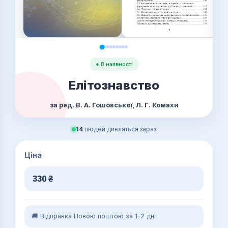
● В наявності
Елітознавство
за ред. В. А. Гошовської, Л. Г. Комахи
14
людей дивляться зараз
Ціна
330
₴
🚚 Відправка Новою поштою за 1–2 дні