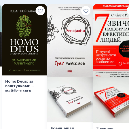
Homo Deus: за
лаштунками
майбутнього
Есенціалізм.
7 звичок