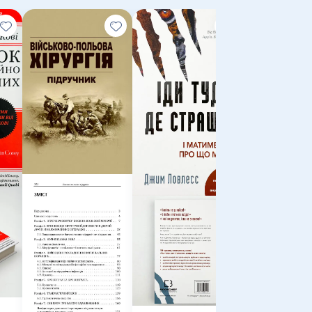
Тактика лег
піхоти для д
малих груп