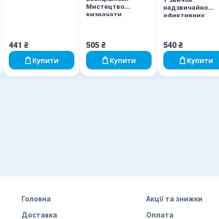
Мистецтво
надзвичайно
визначати
ефективних
пріоритети
людей. Ювілейн
видання
441
₴
505
₴
540
₴
Купити
Купити
Купити
Головна
Акції та знижки
Доставка
Оплата