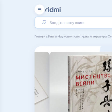
☰
›
›
›
Головна
Книги
Науково-популярна література
Су