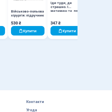
Іди туди, де
страшно. І
матимеш те, про
Військово-польова
е
що мрієш
хірургія: підручник
530
₴
347
₴
540
₴
Купити
Купити
Купи
Контакти
Угода