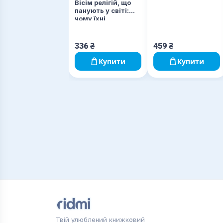
Вісім релігій, що
панують у світі:
чому їхні
відмінності мають
значення
336
₴
459
₴
Купити
Купити
Твій улюблений книжковий