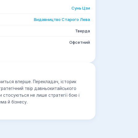
Сунь Цзи
Видавництво Старого Лева
Тверда
Офсетний
иться вперше. Перекладач, історик
тратегічний твір давньокитайського
и стосуються не лише стратегії бою і
ма й бізнесу.