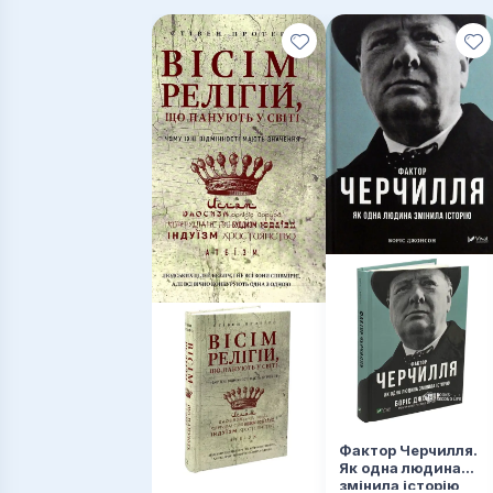
Фактор Черчилля.
Як одна людина
змінила історію