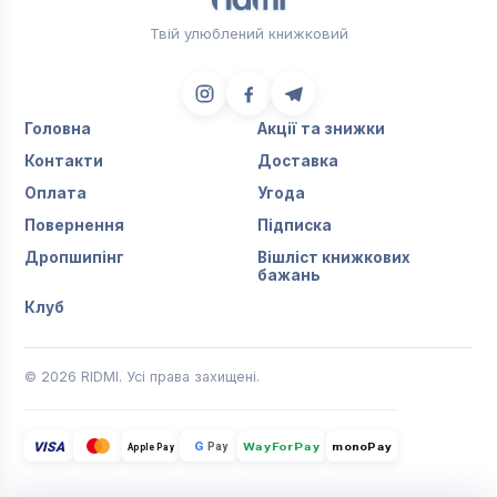
Твій улюблений книжковий
Головна
Акції та знижки
Контакти
Доставка
Оплата
Угода
Повернення
Підписка
Дропшипінг
Вішліст книжкових
бажань
Клуб
© 2026 RIDMI. Усі права захищені.
VISA
G
Pay
monoPay
Apple Pay
WayForPay