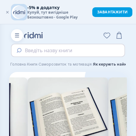
-5% в додатку
×
ЗАВАНТАЖИТИ
Купуй, тут вигідніше
Безкоштовно - Google Play
☰
Введіть назву книги
›
›
›
Головна
Книги
Саморозвиток та мотивація
Як керують найкращі