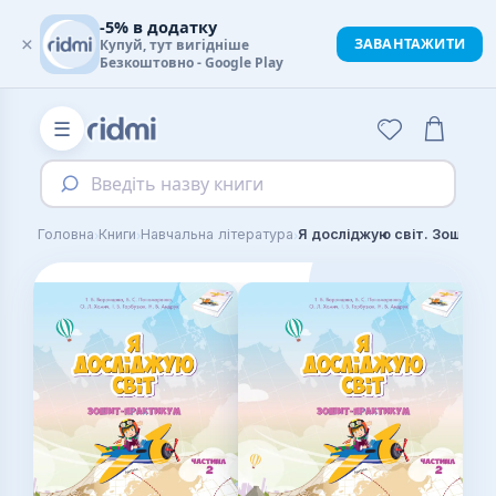
-5% в додатку
×
ЗАВАНТАЖИТИ
Купуй, тут вигідніше
Безкоштовно - Google Play
☰
Введіть назву книги
›
›
›
Головна
Книги
Навчальна література