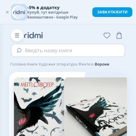
-5% в додатку
×
ЗАВАНТАЖИТИ
Купуй, тут вигідніше
Безкоштовно - Google Play
☰
Введіть назву книги
›
›
›
›
Головна
Книги
Художня література
Фентезі
Ворони