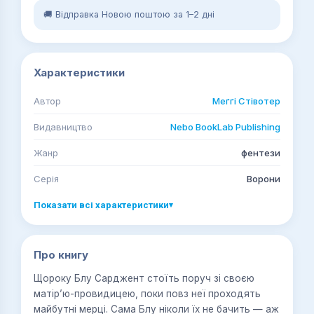
🚚 Відправка Новою поштою за 1–2 дні
Характеристики
Автор
Меґґі Стівотер
Видавництво
Nebo BookLab Publishing
Жанр
фентези
Серія
Ворони
Показати всі характеристики
▾
Про книгу
Щороку Блу Сарджент стоїть поруч зі своєю
матір’ю-провидицею, поки повз неї проходять
майбутні мерці. Сама Блу ніколи їх не бачить — аж