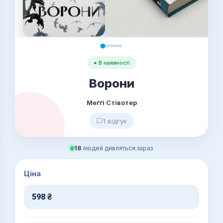
● В наявності
Ворони
Меґґі Стівотер
1 відгук
18
людей дивляться зараз
Ціна
598
₴