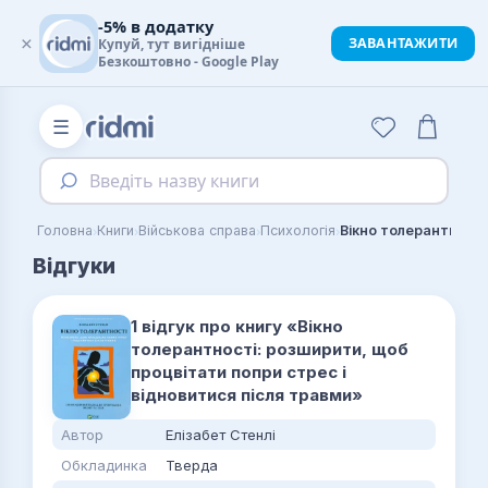
-5% в додатку
×
ЗАВАНТАЖИТИ
Купуй, тут вигідніше
Безкоштовно - Google Play
☰
Введіть назву книги
›
›
›
›
Головна
Книги
Військова справа
Психологія
Відгуки
1 відгук про книгу «Вікно
толерантності: розширити, щоб
процвітати попри стрес і
відновитися після травми»
Автор
Елізабет Стенлі
Обкладинка
Тверда