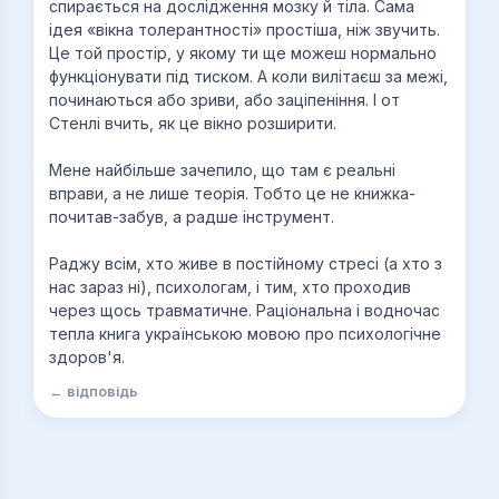
спирається на дослідження мозку й тіла. Сама
ідея «вікна толерантності» простіша, ніж звучить.
Це той простір, у якому ти ще можеш нормально
функціонувати під тиском. А коли вилітаєш за межі,
починаються або зриви, або заціпеніння. І от
Стенлі вчить, як це вікно розширити.
Мене найбільше зачепило, що там є реальні
вправи, а не лише теорія. Тобто це не книжка-
почитав-забув, а радше інструмент.
Раджу всім, хто живе в постійному стресі (а хто з
нас зараз ні), психологам, і тим, хто проходив
через щось травматичне. Раціональна і водночас
тепла книга українською мовою про психологічне
здоров'я.
← відповідь