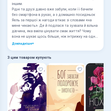
іншим.
Рідні та друзі давно вже забули, коли її бачили
без смартфона в руках, а з домашніх посидіньок
Яель за першої ж нагоди втікає зі словами «на
мене чекають». Де й поділася та зухвала й вільна
дівчина, яка вміла цінувати смак життя? Чому
вона не шукає щось більше, ніж інтрижку на одну
ніч? Мабуть, вона просто забула, як це — коли на
Докладніше
▾
тебе чекає не лише робота...
З цим товаром купують