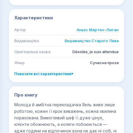
Характеристики
Автор
Аньєс Мартен-Люган
Видавництво
Видавництво Старого Лева
Оригінальна назва
Désolée, je suis attendue
Жанр
Сучасна проза
Показати всі характеристики
▾
Про книгу
Молода й амбітна перекладачка Яель живе лише
роботою, кожен її крок виважень, кожна хвилина
порахована. Вимогливий шеф її дуже цінує,
клієнти обожнюють, а колеги побоюються —
адже години на відпочинок вона не дає ні собі, ні