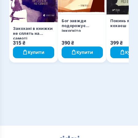
Бог завжди
Покинь якщо
подорожує
кохаєш
Закохані в книжки
інкогніто
не сплять на
самоті
315
₴
390
₴
399
₴
Купити
Купити
Купи