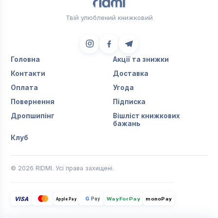
Твій улюблений книжковий
Головна
Акції та знижки
Контакти
Доставка
Оплата
Угода
Повернення
Підписка
Дропшипінг
Вішліст книжкових
бажань
Клуб
© 2026 RIDMI. Усі права захищені.
VISA
G
Pay
monoPay
Apple Pay
WayForPay