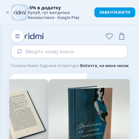
-5% в додатку
×
ЗАВАНТАЖИТИ
Купуй, тут вигідніше
Безкоштовно - Google Play
☰
Введіть назву книги
›
›
›
Головна
Книги
Художня література
Вибачте, на мене чекають