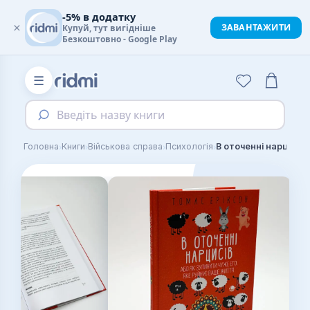
-5% в додатку
×
ЗАВАНТАЖИТИ
Купуй, тут вигідніше
Безкоштовно - Google Play
☰
Введіть назву книги
›
›
›
›
Головна
Книги
Військова справа
Психологія