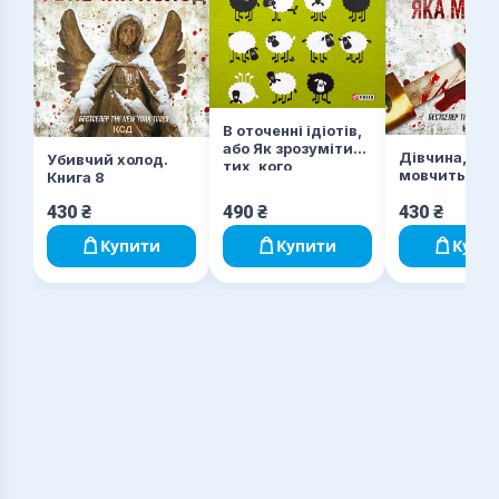
В оточенні ідіотів,
або Як зрозуміти
Дівчина, яка
Убивчий холод.
тих, кого
мовчить. Кни
Книга 8
неможливо
зрозуміти
430
₴
490
₴
430
₴
Купити
Купити
Купи