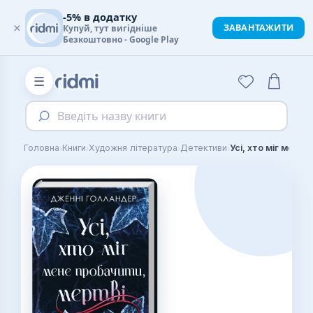
-5% в додатку
×
ЗАВАНТАЖИТИ
Купуй, тут вигідніше
Безкоштовно - Google Play
☰
Введіть назву книги
›
›
›
›
Головна
Книги
Художня література
Детективи