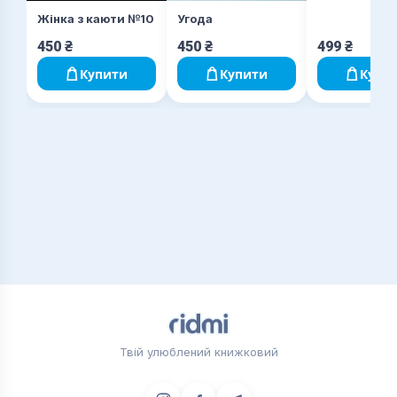
Угода
Жінка з каюти №10
450
₴
450
₴
499
₴
Купити
Купити
Купи
Твій улюблений книжковий