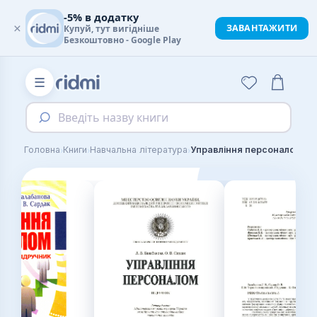
-5% в додатку
×
ЗАВАНТАЖИТИ
Купуй, тут вигідніше
Безкоштовно - Google Play
☰
Введіть назву книги
›
›
›
Головна
Книги
Навчальна література