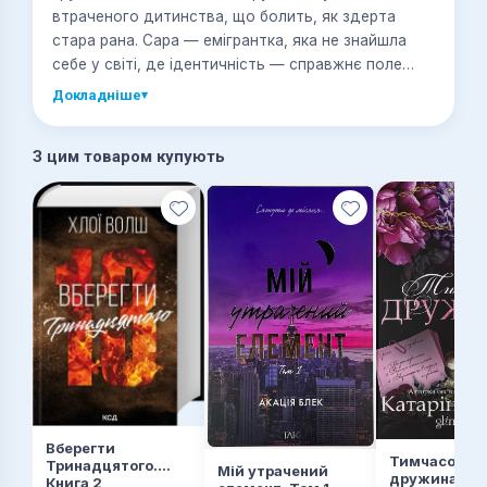
втраченого дитинства, що болить, як здерта
стара рана. Сара — емігрантка, яка не знайшла
себе у світі, де ідентичність — справжнє поле
бою. Лейла — бунтарка, яка так і не змогла
Докладніше
▾
змиритися з несправедливістю та соціальною
нерівністю. Обидві тікають від минулого, але воно
З цим товаром купують
сидить поруч — на задньому сидінні, мовчазне й
нещадне. «Упіймати кролика» — роман не про
втечу, а про повернення туди, де болить
найбільше. Це глибоке дослідження психологічних
травм, які залишаються після війни, навіть коли
зброя вже давно заіржавіла.
Вберегти
Тимчасова
Тринадцятого.
Мій утрачений
дружина. Ім
Книга 2