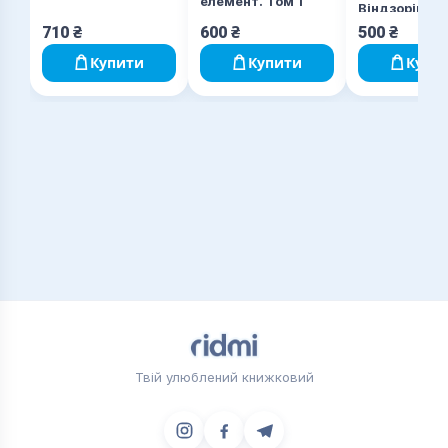
елемент. Том 1
Віндзорів. К
710
₴
600
₴
500
₴
Купити
Купити
Купи
Твій улюблений книжковий