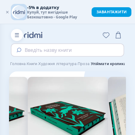
-5% в додатку
×
ЗАВАНТАЖИТИ
Купуй, тут вигідніше
Безкоштовно - Google Play
☰
Введіть назву книги
›
›
›
›
Головна
Книги
Художня література
Проза
Упіймати кролика