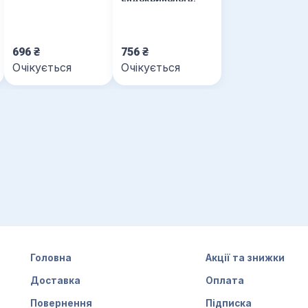
Основні нозології
та синдроми
696
₴
756
₴
Очікується
Очікується
Головна
Акції та знижки
Доставка
Оплата
Повернення
Підписка