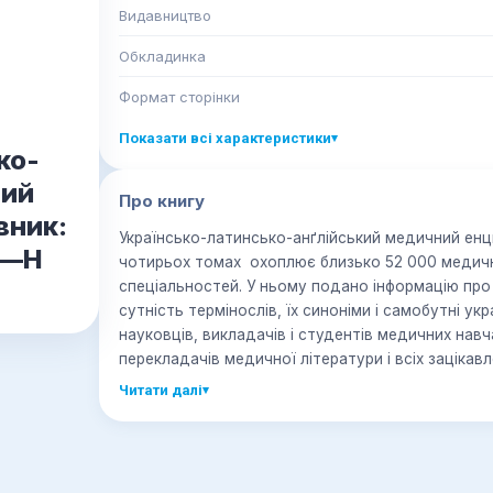
Видавництво
Обкладинка
Формат сторінки
Показати всі характеристики
▾
ко-
ний
Про книгу
вник:
Українсько-латинсько-анґлійський медичний ен
 Е—Н
чотирьох томах охоплює близько 52 000 медични
спеціальностей. У ньому подано інформацію про 
сутність термінослів, їх синоніми і самобутні українські назви. Призн
науковців, викладачів і студентів медичних навч
перекладачів медичної літератури і всіх зацікавл
Читати далі
▾