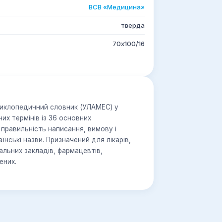
ВСВ «Медицина»
тверда
70х100/16
циклопедичний словник (УЛАМЕС) у
х термінів із 36 основних
правильність написання, вимову і
ачений для лікарів,
альних закладів, фармацевтів,
ених.