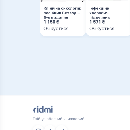
Клінічна онкологія:
Інфекційні
посібник Бетезди:
хвороби:
5-е видання
підручник
1 150
₴
1 571
₴
Очікується
Очікується
Твій улюблений книжковий