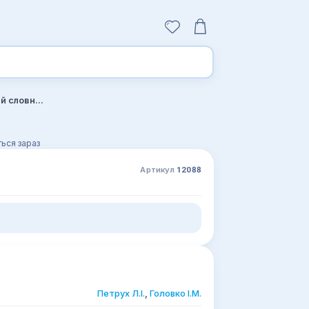
Українсько-латинсько-англійський медичний енциклопедичний словник: у 4 томах. — Том 2. Е—Н
ься зараз
Артикул
12088
Петрух Л.І.
,
Головко І.М.