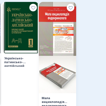
Українсько-
латинсько-
англійський
медичний
енциклопедичний
словник: у 4 томах.
— Том 1. А—Д
Мала
енциклопедія
ендокринолога.