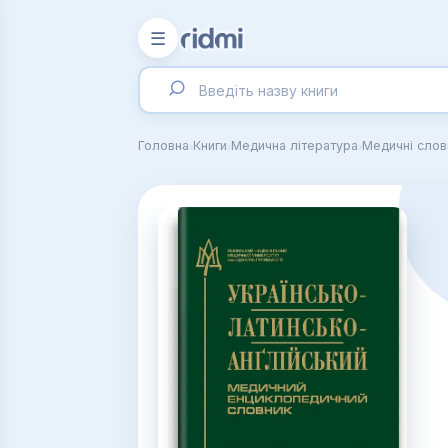
☰
›
›
›
Головна
Книги
Медична література
Медичні слов