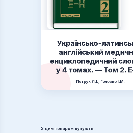
Українсько-латинсь
англійський медич
енциклопедичний сло
у 4 томах. — Том 2.
Петрух Л.І., Головко І.М.
З цим товаром купують