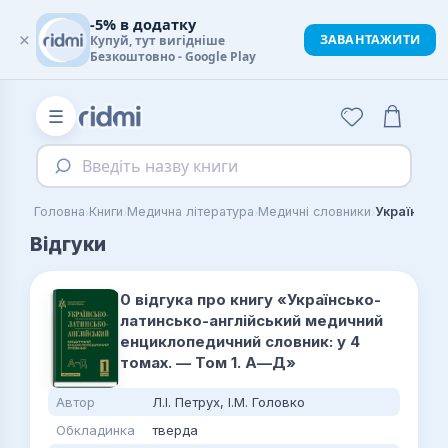
-5% в додатку
×
ЗАВАНТАЖИТИ
Купуй, тут вигідніше
Безкоштовно - Google Play
☰
Введіть назву книги
›
›
›
›
Головна
Книги
Медична література
Медичні словники
Відгуки
0 відгука про книгу «Українсько-
латинсько-англійський медичний
енциклопедичний словник: у 4
томах. — Том 1. А—Д»
Автор
Л.І. Петрух, І.М. Головко
Обкладинка
тверда