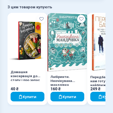
З цим товаром купують
Домашня
консервація до
Лабіринти.
Передбаченн
столу і про запас
Неочікувана
нам готує
мандрівка
найближче
40
₴
160
₴
249
₴
майбутнє
Купити
Купити
Купи