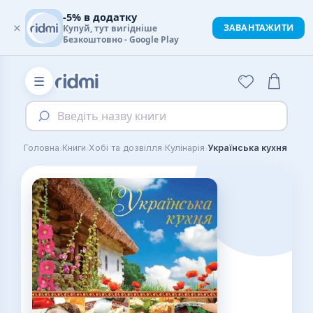
-5% в додатку
×
ЗАВАНТАЖИТИ
Купуй, тут вигідніше
Безкоштовно - Google Play
☰
Введіть назву книги
›
›
›
›
Головна
Книги
Хобі та дозвілля
Кулінарія
Українська кухня