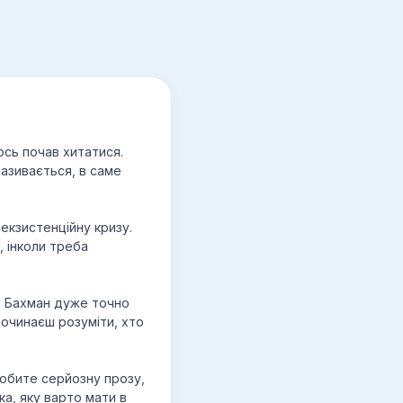
кось почав хитатися.
називається, в саме
 екзистенційну кризу.
, інколи треба
 І Бахман дуже точно
починаєш розуміти, хто
любите серйозну прозу,
а, яку варто мати в