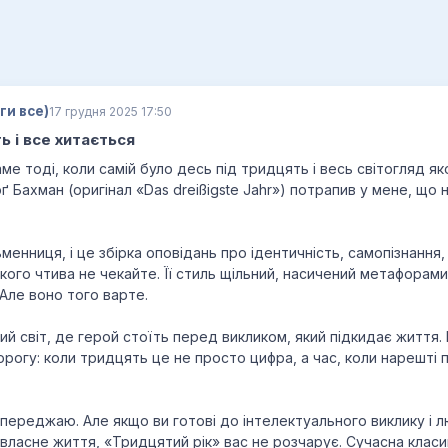
ги все)
17 грудня 2025 17:50
ь і все хитається
аме тоді, коли самій було десь під тридцять і весь світогляд я
ґ Бахман (оригінал «Das dreißigste Jahr») потрапив у мене, що 
менниця, і це збірка оповідань про ідентичність, самопізнання,
егкого чтива не чекайте. Її стиль щільний, насичений метафорами
 Але воно того варте.
ий світ, де герой стоїть перед викликом, який підкидає життя.
рогу: коли тридцять це не просто цифра, а час, коли нарешті 
опереджаю. Але якщо ви готові до інтелектуального виклику і 
ласне життя, «Тридцятий рік» вас не розчарує. Сучасна класик