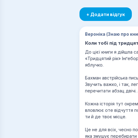
+ Додати відгук
Вероніка (Знаю про кни
Коли тобі під тридцят
До цієї книги я дійшла с
«Тридцятий рік» Інґебор
яблучко.
Бахман австрійська пись
Звучить важко, і так, л
перечитати абзац двічі.
Кожна історія тут окрем
вловлює оте відчуття по
ти й де твоє місце.
Це не для всіх, чесно п
яка змушує перебирати в