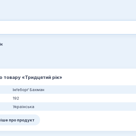
ік
до товару «Тридцятий рік»
Інґеборґ Бахман
192
Українська
іше про продукт