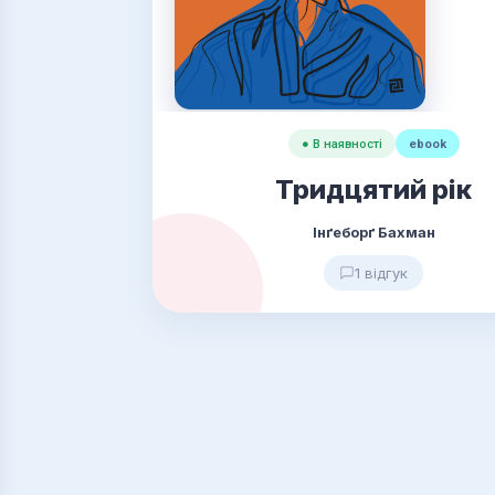
● В наявності
ebook
Тридцятий рік
Інґеборґ Бахман
1 відгук