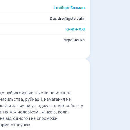
Інґеборґ Бахман
Das dreißigste Jahr
Книги-ХХІ
Українська
до найвагоміших текстів повоєнної
насильства, руйнації, намагання не
оловіки зазвичай узгоджують між собою, у
ння між чоловіком і жінкою, коли і
дне від одного і не спроможні
рми стосунків.