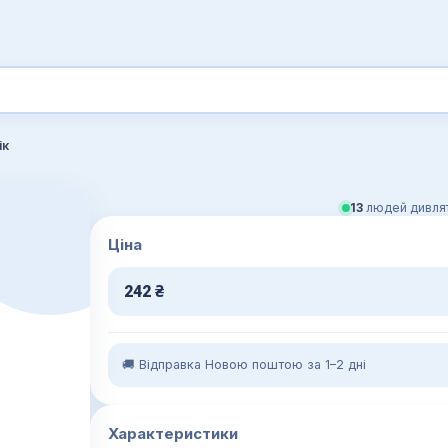
ік
13
людей дивлят
Ціна
242
₴
🚚 Відправка Новою поштою за 1–2 дні
Характеристики