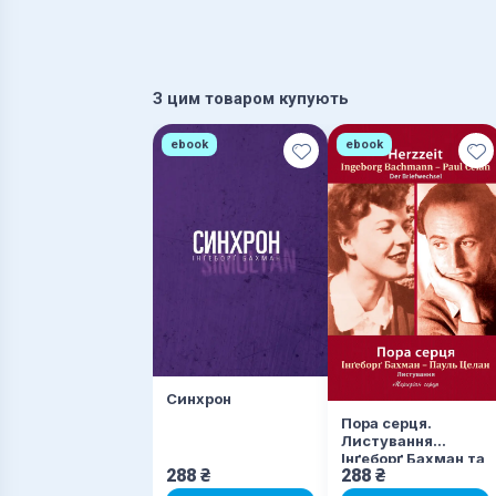
З цим товаром купують
ebook
ebook
Синхрон
Пора серця.
Листування
Інґеборґ Бахман та
288
₴
288
₴
Пауля Целана