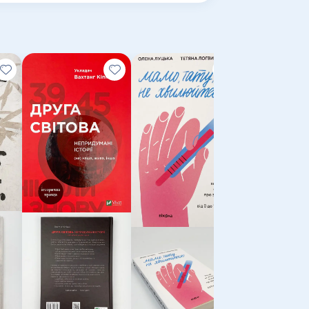
ишила слід у їхніх головах, у їхніх серцях
ними стежками Першої світової, таки
 насолоджуватися тим, що дарує новий
лі сплелися на сторінках роману. Справжня
ого прожитого дня і жах від вимушеної
Тіло веде лік
лишити
психотравми