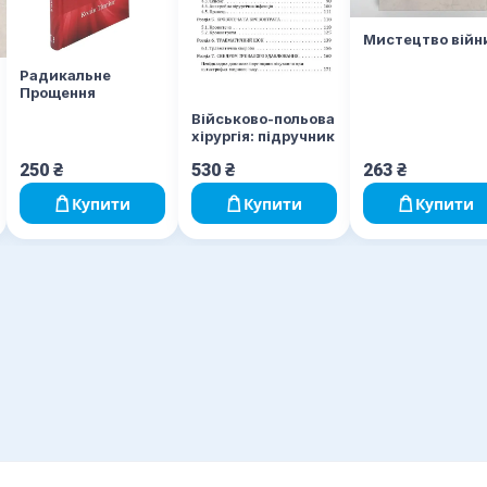
Мистецтво війн
Радикальне
Прощення
Військово-польова
хірургія: підручник
250
₴
530
₴
263
₴
Купити
Купити
Купити