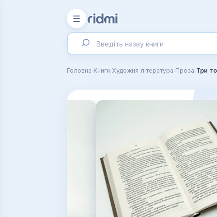
☰
›
›
›
›
Головна
Книги
Художня література
Проза
Три т