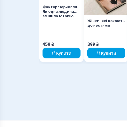
Фактор Черчилля.
Як одна людина
змінила історію
Жінки, які кохають
до нестями
459
₴
399
₴
Купити
Купити