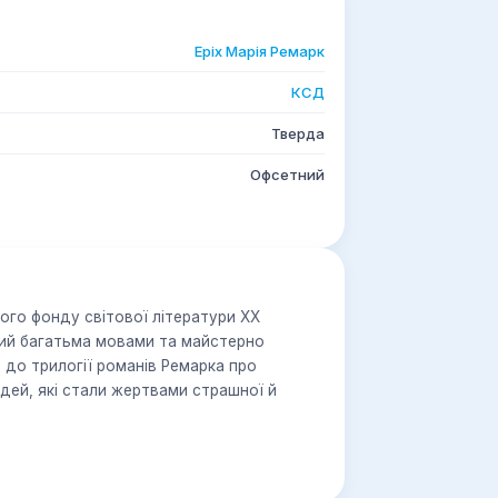
Еріх Марія Ремарк
КСД
Тверда
Офсетний
го фонду світової літератури ХХ
ний багатьма мовами та майстерно
 до трилогії романів Ремарка про
ей, які стали жертвами страшної й
ід простого «бути» — це те, чим живуть
ня затьмарене трагедією «втраченого