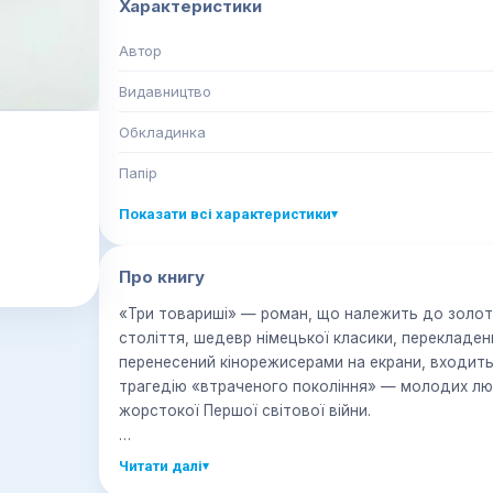
Характеристики
Автор
Видавництво
Обкладинка
Папір
Показати всі характеристики
▾
Про книгу
«Три товариші» — роман, що належить до золото
століття, шедевр німецької класики, перекладе
перенесений кінорежисерами на екрани, входить
трагедію «втраченого покоління» — молодих люд
жорстокої Першої світової війни.
Міцна дружба, справжня любов і щира радість в
Читати далі
▾
герої Ремарка. Свята і будні — все їхнє існуван