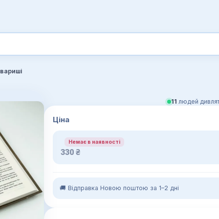
овариші
11
людей дивлят
Ціна
Немає в наявності
330
₴
🚚 Відправка Новою поштою за 1–2 дні