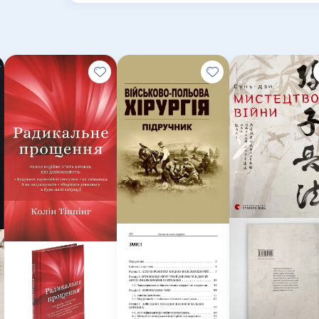
покоління»: жахлива і безглузда війна назавжди л
і долях. Проте три товариші, які пройшли страш
знаходять у собі сили й сміливість жити далі й
день.
Роберт, Отто, Готфрід і прекрасна Пат — їхні до
чоловіча дружба, шалена любов, щастя від кожн
трагічної розлуки…