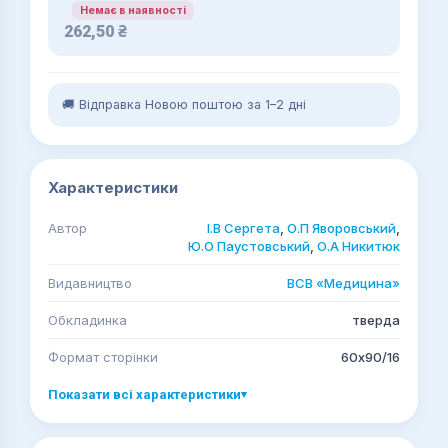
Немає в наявності
262,50
₴
🚚 Відправка Новою поштою за 1–2 дні
Характеристики
Автор
І.В Сергета
,
О.П Яворовський
,
Ю.О Паустовський
,
О.А Никитюк
Видавництво
ВСВ «Медицина»
Обкладинка
тверда
Формат сторінки
60х90/16
Показати всі характеристики
▾