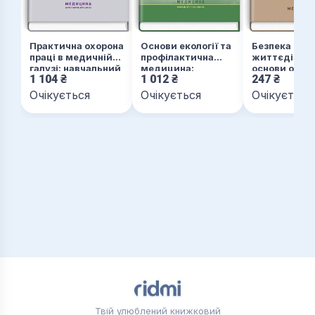
Практична охорона
Основи екології та
Безпека
праці в медичній
профілактична
життєдіяльн
галузі: навчальний
медицина:
основи охор
1 104
₴
1 012
₴
247
₴
посібник
підручник (ВНЗ І—
праці: навча
ІІІ р. а.)
посібник
Очікується
Очікується
Очікується
Твій улюблений книжковий