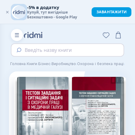
-5% в додатку
×
ЗАВАНТАЖИТИ
Купуй, тут вигідніше
Безкоштовно - Google Play
☰
Введіть назву книги
›
›
›
›
›
Головна
Книги
Бізнес
Виробництво
Охорона і безпека праці