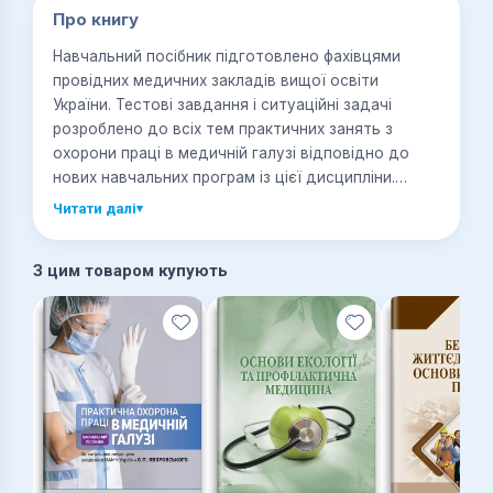
Про книгу
Навчальний посібник підготовлено фахівцями
провідних медичних закладів вищої освіти
України. Тестові завдання і ситуаційні задачі
розроблено до всіх тем практичних занять з
охорони праці в медичній галузі відповідно до
нових навчальних програм із цієї дисципліни.
Значну увагу приділено правовим і організаційним
Читати далі
▾
аспектам охорони праці; питанням гігієнічної
характеристики умов праці медичних працівників,
З цим товаром купують
атестації робочих місць; розслідуванню та обліку
професійних захворювань, нещасних випадків та
аварій у лікувально-профілактичних закладах;
гігієні та охороні праці в медичних закладах та
виробничій безпеці медичного персоналу. Для
студентів медичних закладів вищої освіти,
лікарів-інтернів та практичних лікарів.