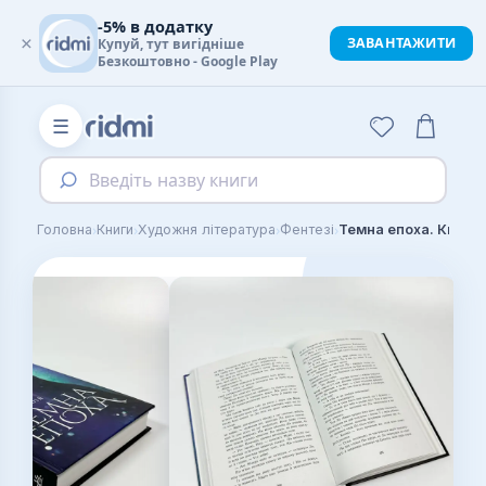
-5% в додатку
×
ЗАВАНТАЖИТИ
Купуй, тут вигідніше
Безкоштовно - Google Play
☰
Введіть назву книги
›
›
›
›
Головна
Книги
Художня література
Фентезі
Темна епоха. Книга 