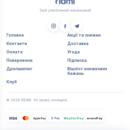
Твій улюблений книжковий
Головна
Акції та знижки
Контакти
Доставка
Оплата
Угода
Повернення
Підписка
Дропшипінг
Вішліст книжкових
бажань
Клуб
© 2026 RIDMI. Усі права захищені.
VISA
G
Pay
monoPay
Apple Pay
WayForPay