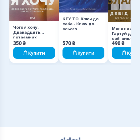
KEY TO. Ключ до
себе - Ключ до
Чого я хочу.
Мене не зла
всього
Дванадцять
Гартуй дух і
потаємних
собі виклики
бажань, щоб
350
₴
570
₴
490
₴
підкорити світ
Купити
Купити
Купи