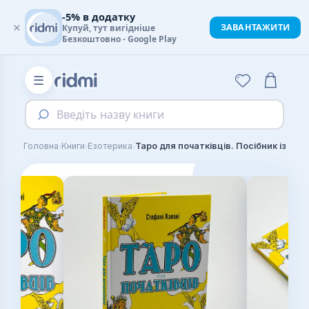
-5% в додатку
×
ЗАВАНТАЖИТИ
Купуй, тут вигідніше
Безкоштовно - Google Play
☰
Введіть назву книги
›
›
›
Головна
Книги
Езотерика
Таро для початківців. Посібник із бездоганного читання карт, розкладів і виконання інтуїтивних вправ