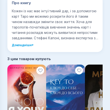
Про книгу
Кожен із нас має інтуїтивний дар, і за допомогою
карт Таро ми можемо розкрити його й таким
чином назавжди змінити своє життя. Хоча для
тарологів-початківців вивчення значень карт і
читання розкладів можуть виявитися непростими
завданнями. Стефані Капоні, визнана експертка з
Таро з більш ніж двадцятирічним досвідом
Докладніше
▾
роботи, пояснює, що тлумачення карт — це не
лише знання їхніх значень, а насамперед уміння
З цим товаром купують
слухати та довіряти своїй інтуїції, налагоджувати
«взаємини» зі своєю колодою. У неймовірно
красивому ілюстрованому посібнику «Таро для
початківців» вона пропонує прості покрокові
вправи, які допоможуть легко читати карти Таро,
правильно налаштовувати власну енергетику для
точнішого зчитування їхнього значення. Тож
незабаром ви будете впевнено робити розклади
не лише для себе, а й для своїх друзів та рідних.