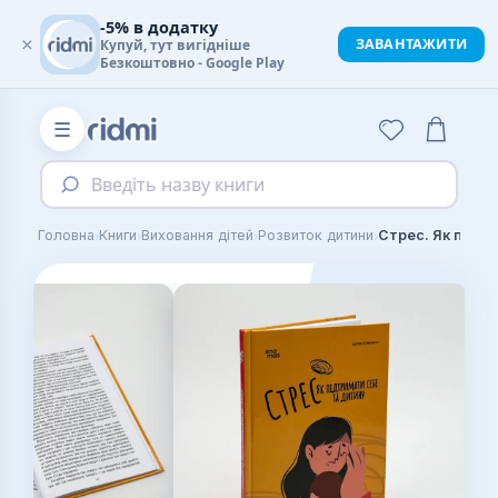
-5% в додатку
×
ЗАВАНТАЖИТИ
Купуй, тут вигідніше
Безкоштовно - Google Play
☰
Введіть назву книги
›
›
›
›
Головна
Книги
Виховання дітей
Розвиток дитини