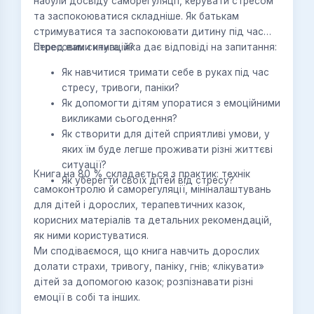
набули досвіду саморегуляції, керувати стресом
та заспокоюватися складніше. Як батькам
стримуватися та заспокоювати дитину під час
стресових ситуацій?
Перед вами книга, яка дає відповіді на запитання:
Як навчитися тримати себе в руках під час
стресу, тривоги, паніки?
Як допомогти дітям упоратися з емоційними
викликами сьогодення?
Як створити для дітей сприятливі умови, у
яких їм буде легше проживати різні життєві
ситуації?
Книга на 80 % складається з практик: технік
Як уберегти своїх дітей від стресу?
самоконтролю й саморегуляції, мініналаштувань
для дітей і дорослих, терапевтичних казок,
корисних матеріалів та детальних рекомендацій,
як ними користуватися.
Ми сподіваємося, що книга навчить дорослих
долати страхи, тривогу, паніку, гнів; «лікувати»
дітей за допомогою казок; розпізнавати різні
емоції в собі та інших.