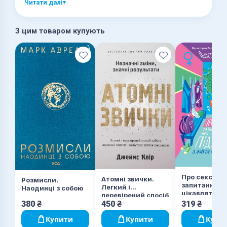
Читати далі
▾
З цим товаром купують
Про секс та 
Атомні звички.
Розмисли.
запитання, я
Легкий і
Наодинці з собою
цікавлять
перевірений спосіб
підлітків. З
380
₴
450
₴
319
₴
набути корисних
одного фіку
звичок і позбутися
Купити
Купити
Купи
звичок шкідливих