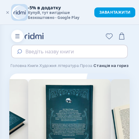
-5% в додатку
×
ЗАВАНТАЖИТИ
Купуй, тут вигідніше
Безкоштовно - Google Play
☰
Введіть назву книги
›
›
›
›
Головна
Книги
Художня література
Проза
Станція на горизонті