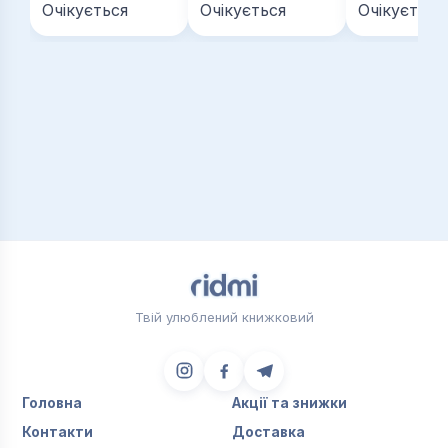
актуальності й донині. Поруч із Гемінґвеєм та
Очікується
Очікується
Очікується
Олдінґтоном Ремарк - одна з культових постатей
літературної течії «втраченого покоління».
Твій улюблений книжковий
Головна
Акції та знижки
Контакти
Доставка