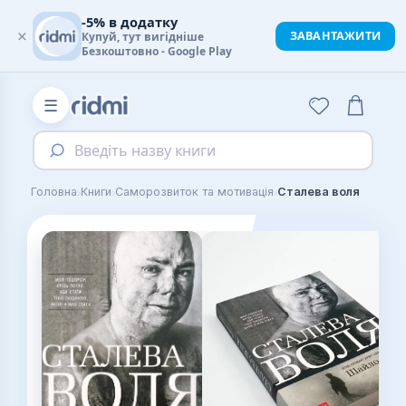
-5% в додатку
×
ЗАВАНТАЖИТИ
Купуй, тут вигідніше
Безкоштовно - Google Play
☰
Введіть назву книги
›
›
›
Головна
Книги
Саморозвиток та мотивація
Сталева воля