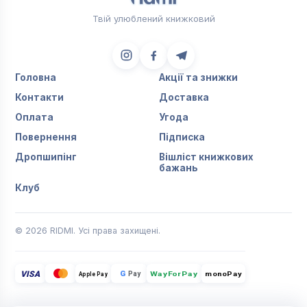
Твій улюблений книжковий
Головна
Акції та знижки
Контакти
Доставка
Оплата
Угода
Повернення
Підписка
Дропшипінг
Вішліст книжкових
бажань
Клуб
© 2026 RIDMI. Усі права захищені.
VISA
G
Pay
monoPay
Apple Pay
WayForPay