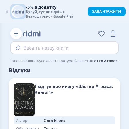
-5% в додатку
×
ЗАВАНТАЖИТИ
Купуй, тут вигідніше
Безкоштовно - Google Play
☰
Введіть назву книги
›
›
›
›
Головна
Книги
Художня література
Фентезі
Шістка Атласа. Книг
Відгуки
1 відгук про книгу «Шістка Атласа.
Книга 1»
Автор
Оліві Блейк
Обкладинка
Тверда