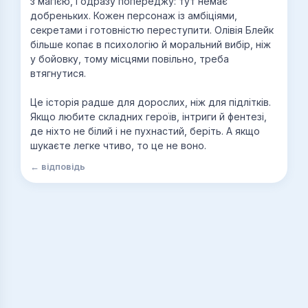
з магією, і одразу попереджу: тут немає
добреньких. Кожен персонаж із амбіціями,
секретами і готовністю переступити. Олівія Блейк
більше копає в психологію й моральний вибір, ніж
у бойовку, тому місцями повільно, треба
втягнутися.
Це історія радше для дорослих, ніж для підлітків.
Якщо любите складних героїв, інтриги й фентезі,
де ніхто не білий і не пухнастий, беріть. А якщо
шукаєте легке чтиво, то це не воно.
← відповідь