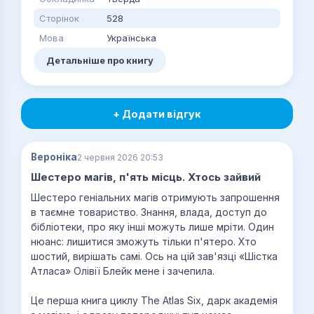
Сторінок
528
Мова
Українська
Детальніше про книгу
+ Додати відгук
Вероніка
2 червня 2026 20:53
Шестеро магів, п'ять місць. Хтось зайвий
Шестеро геніальних магів отримують запрошення
в таємне товариство. Знання, влада, доступ до
бібліотеки, про яку інші можуть лише мріти. Один
нюанс: лишитися зможуть тільки п'ятеро. Хто
шостий, вирішать самі. Ось на цій зав'язці «Шістка
Атласа» Олівії Блейк мене і зачепила.
Це перша книга циклу The Atlas Six, дарк академія