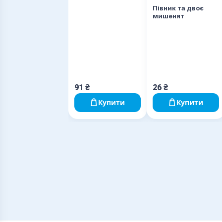
Півник та двоє
мишенят
91
₴
26
₴
Купити
Купити