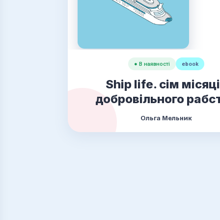
● В наявності
ebook
Ship life. сім місяц
добровільного рабс
Ольга Мельник