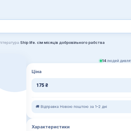
›
література
Ship life. сім місяців добровільного рабства
14
людей дивлят
Ціна
175
₴
🚚 Відправка Новою поштою за 1–2 дні
Характеристики