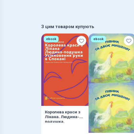
З цим товаром купують
ebook
ebook
Королева краси з
Лінана. Людина-
подушка.
Усікновення руки в
Спокані