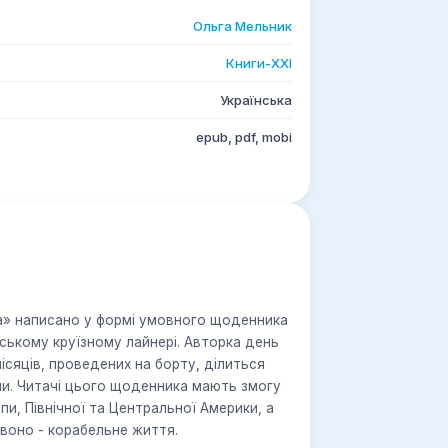
Ольга Мельник
Книги-ХХІ
Українська
epub, pdf, mobi
тва» написано у формі умовного щоденника
ському круїзному лайнері. Авторка день
місяців, проведених на борту, ділиться
ми. Читачі цього щоденника мають змогу
и, Північної та Центральної Америки, а
головне ‒ з перших вуст дізнатися про те, яке ж воно - корабельне життя.