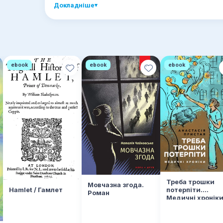
Докладніше
▾
ebook
ebook
ebook
Треба трошки
Мовчазна згода.
потерпіти.
Hamlet / Гамлет
Роман
Медичні хронік