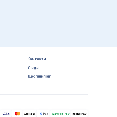
Контакти
Угода
Дропшипінг
VISA
G
Pay
monoPay
Apple Pay
WayForPay