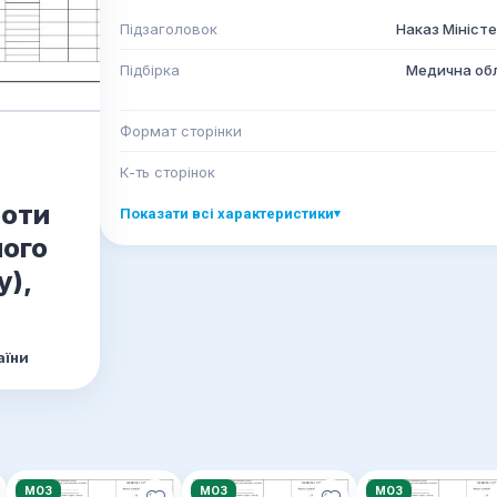
Підзаголовок
Наказ Міністе
Підбірка
Медична обл
Формат сторінки
К-ть сторінок
боти
Показати всі характеристики
▾
ного
у),
аїни
МОЗ
МОЗ
МОЗ