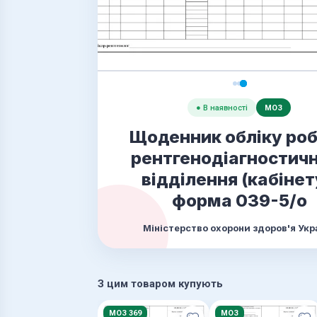
● В наявності
МОЗ
Щоденник обліку ро
рентгенодіагностич
відділення (кабінет
форма 039-5/о
Міністерство охорони здоров'я Укр
З цим товаром купують
МОЗ 369
МОЗ