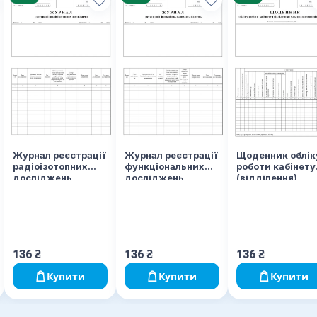
Журнал реєстрації
Журнал реєстрації
Щоденник облік
радіоізотопних
функціональних
роботи кабінету
досліджень,
досліджень,
(відділення)
х
форма 049-1/о
форма 047/о
ультразвукової
діагностики,
форма 039-8/о
136
₴
136
₴
136
₴
Купити
Купити
Купити