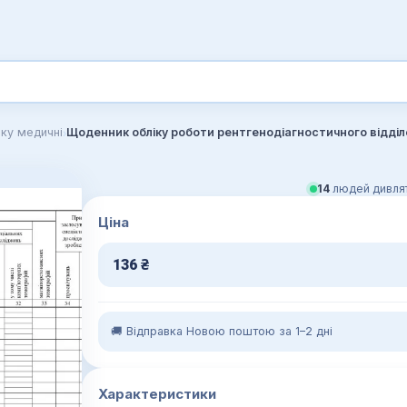
›
ку медичні
14
людей дивлят
Ціна
136
₴
🚚 Відправка Новою поштою за 1–2 дні
Характеристики