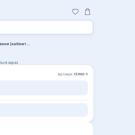
Щоденник обліку роботи рентгенодіагностичного відділення (кабінету), форма 039-5/о
ься зараз
Артикул
15940-1