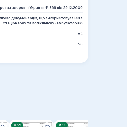
рства здоров'я України № 369 від 29.12.2000
ікова документація, що використовується в
стаціонарах та поліклініках (амбулаторіях)
А4
50
МОЗ
МОЗ
МОЗ