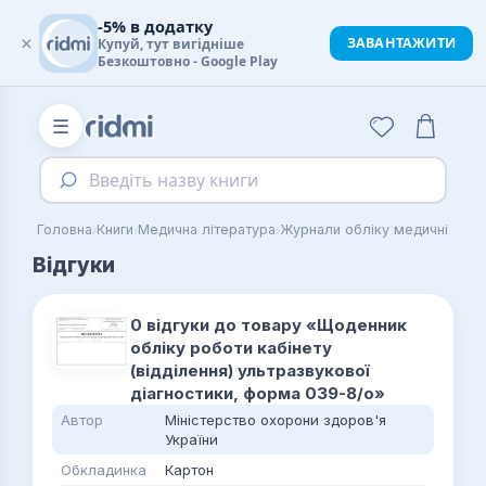
-5% в додатку
×
ЗАВАНТАЖИТИ
Купуй, тут вигідніше
Безкоштовно - Google Play
☰
Введіть назву книги
›
›
›
›
Головна
Книги
Медична література
Журнали обліку медичні
Відгуки
0 відгуки до товару «Щоденник
обліку роботи кабінету
(відділення) ультразвукової
діагностики, форма 039-8/о»
Автор
Міністерство охорони здоров'я
України
Обкладинка
Картон