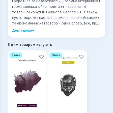
і боротьба за незалежність, іноземна інтервенція і
громадянська війна, політичні чвари на тлі
тотальної корупції і бідності населення, а також
пусто-порожні пафосні промови на тлі військових
та економічних катастроф - одне слово, все, про
що пише Капусцінський, є актуальним не лише
Докладніше
▾
для вкрай відсталої африканської країни 70-х
років минулого століття.
З цим товаром купують
ebook
ebook