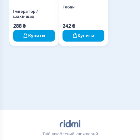
Гебан
Імператор /
шахіншах
288
₴
242
₴
Купити
Купити
Твій улюблений книжковий