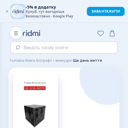
-5% в додатку
×
ЗАВАНТАЖИТИ
Купуй, тут вигідніше
Безкоштовно - Google Play
☰
Введіть назву книги
›
›
›
Головна
Книги
Біографії і мемуари
Ще день життя