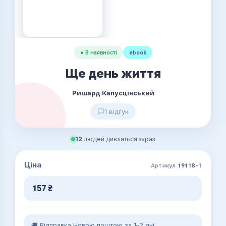
● В наявності
ebook
Ще день життя
Ришард Капусцінський
1 відгук
12
людей дивляться зараз
Ціна
Артикул
19118-1
157
₴
🚚 Відправка Новою поштою за 1–2 дні