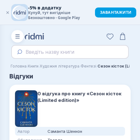
-5% в додатку
×
ЗАВАНТАЖИТИ
Купуй, тут вигідніше
Безкоштовно - Google Play
☰
Введіть назву книги
›
›
›
›
Головна
Книги
Художня література
Фентезі
Сезон кісток (Limited
Відгуки
0 відгука про книгу «Сезон кісток
(Limited edition)»
Автор
Саманта Шеннон
Обкладинка
Тверда