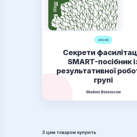
ebook
Секрети фасилітаці
SMART-посібник і
результативної робо
групі
Майкл Вілкінсон
З цим товаром купують