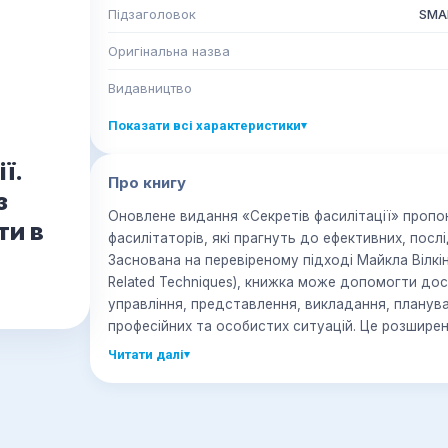
Підзаголовок
SMAR
Оригінальна назва
Видавництво
Показати всі характеристики
▾
ї.
Про книгу
з
Оновлене видання «Секретів фасилітації» пропон
ти в
фасилітаторів, які прагнуть до ефективних, посл
Заснована на перевіреному підході Майкла Вілкі
Related Techniques), книжка може допомогти дос
управління, представлення, викладання, планув
професійних та особистих ситуацій. Це розшире
організації віртуальних зустрічей, міжкультурни
Читати далі
▾
конференцій. Також у ньому є стратегії для зал
підвищення продуктивності зустрічей та подаль
деструктивній поведінці. Крім того, книжка міс
та допоміжний вебсайт з обов'язковими інструм