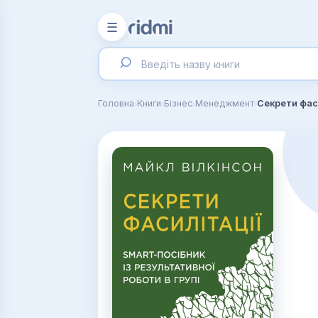
☰
›
›
›
›
Головна
Книги
Бізнес
Менеджмент
Секрети фаси