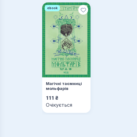
ebook
Магічні таємниці
мольфарів
111
₴
Очікується