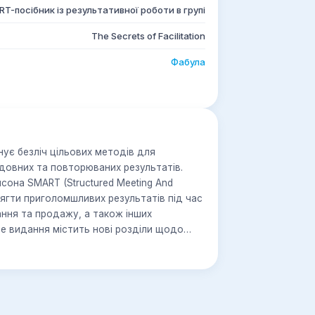
T-посібник із результативної роботи в групі
The Secrets of Facilitation
Фабула
ує безліч цільових методів для
ідовних та повторюваних результатів.
нсона SMART (Structured Meeting And
ягти приголомшливих результатів під час
ання та продажу, а також інших
не видання містить нові розділи щодо
х команд, а також великих груп та
учення команд, додаткова інформація про
ші вказівки щодо запобігання
тить безліч свіжих тематичних досліджень
ентами та методами як для початківців,