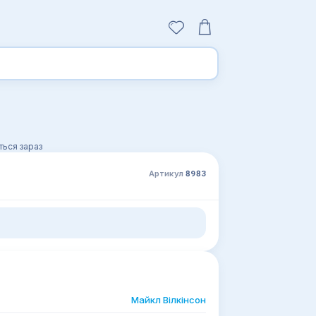
ься зараз
Артикул
8983
Майкл Вілкінсон