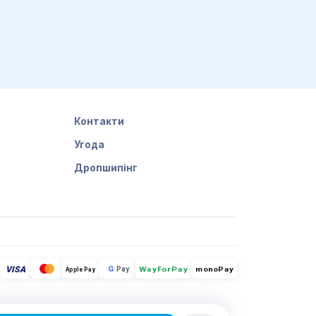
Контакти
Угода
Дропшипінг
VISA
G
Pay
monoPay
Apple Pay
WayForPay