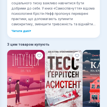
соціального тиску важливо навчитися бути
добрими до себе. У книзі «Самоспівчуття» відома
психологиня Крістін Нефф пропонує перевірені
практики, що допомагають зупинити
самокритику, зменшити тривожність та віднайти
внутрішню стабільність. Поєднуючи наукові
Читати далі
▾
дослідження, особисті історії та практичні
вправи, авторка показує, як прості кроки —
З цим товаром купують
турбота про себе, розуміння спільності
людського досвіду та усвідомленість — можуть
зміцнити стосунки, підвищити психологічну
стійкість і допомогти краще долати труднощі
сучасного життя.
Книга отримала схвальні відгуки за глибокий, але
водночас доступний підхід до внутрішнього
зцілення та розвитку непохитної впевненості у
собі.