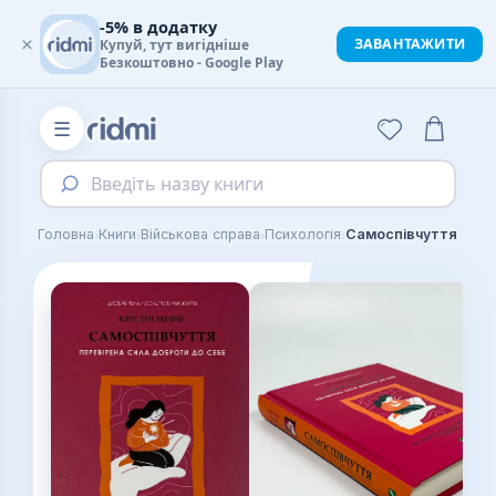
-5% в додатку
×
ЗАВАНТАЖИТИ
Купуй, тут вигідніше
Безкоштовно - Google Play
☰
Введіть назву книги
›
›
›
›
Головна
Книги
Військова справа
Психологія