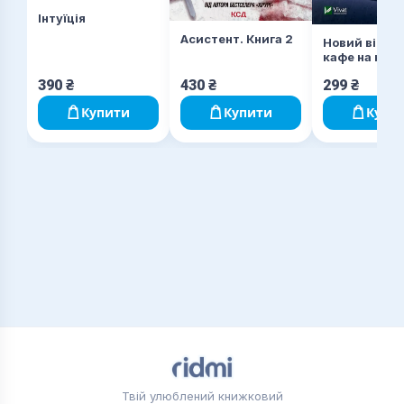
Інтуїція
Асистент. Книга 2
Новий відві
кафе на краю
390
₴
430
₴
299
₴
Купити
Купити
Купи
Твій улюблений книжковий