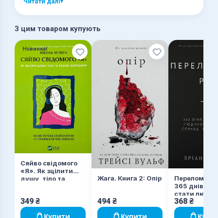
Читати далі
▾
З цим товаром купують
Новинка!
Сяйво свідомого
«Я». Як зцілити
Жага. Книга 2: Опір
Переломний 
душу, тіло та
365 днів, що
розум ізсередини
стати людин
349
₴
494
₴
368
₴
якою ви спра
хочете бути
Купити
Купити
Купи