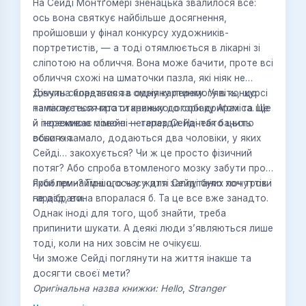
На Сейді Монтґомері зненацька звалилося все:
ось вона святкує найбільше досягнення,
пройшовши у фінал конкурсу художників-
портретистів, — а тоді отямлюється в лікарні зі
сліпотою на обличчя. Вона може бачити, проте всі
обличчя схожі на шматочки пазла, які ніяк не
хочуть складатися в одну картинку. Уявіть, що
Дівчина бореться за омріяну перемогу в конкурсі
намагаєтеся читати книжку догори дриґом та ще
та піклується про старенького собаку Арахіса. Ще
й іноземною мовою — тепер Сейді так бачить
й переживає сімейні негаразди. Начебто цього
обличчя.
всього замало, додаються два чоловіки, у яких
Сейді… закохується? Чи ж це просто фізичний
потяг? Або спроба втомленого мозку забути про
проблеми? Гіршого часу для заплутаних почуттів і
Якби принаймні щось у житті Сейді було хоч трохи
не дібрати.
гаразд, вона впоралася б. Та це все вже занадто.
Однак іноді для того, щоб знайти, треба
припинити шукати. А деякі люди з’являються лише
тоді, коли на них зовсім не очікуєш.
Чи зможе Сейді поглянути на життя інакше та
досягти своєї мети?
Оригінальна назва книжки: Hello
,
Stranger