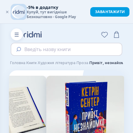
-5% в додатку
×
ЗАВАНТАЖИТИ
Купуй, тут вигідніше
Безкоштовно - Google Play
☰
Введіть назву книги
›
›
›
›
Головна
Книги
Художня література
Проза
Привіт, незнайомко