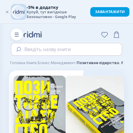
-5% в додатку
×
ЗАВАНТАЖИТИ
Купуй, тут вигідніше
Безкоштовно - Google Play
☰
Введіть назву книги
›
›
›
›
Головна
Книги
Бізнес
Менеджмент