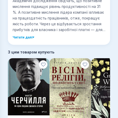
Академічні дослідження свідчать, що позитивне
мислення підвищує рівень продуктивності на 31
%. А позитивне мислення лідера компанії впливає
на працездатність працівників, отже, покращує
якість роботи. Через це відбувається зростання
прибутків для власника і заробітної платні — для
працівника. Звучить фантастично? Але це працює.
Читати далі
▾
Користуючись порадами Яна Мулфейта,
спеціаліста з глобальних стратегій, коуча та
З цим товаром купують
ментора з багаторічним досвідом, ви зможете
впливати на людей різного віку, світоглядів та
професій, ефективно керувати та створити
команду мрії із щасливих, наснажених працівників.
Станьте лідером, за яким хочеться йти уперед!